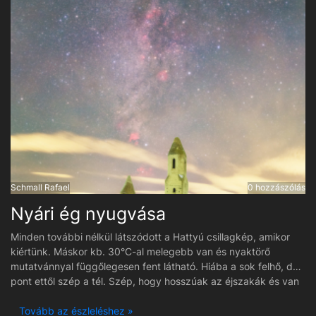
témám egyike volt.
Schmall Rafael
0 hozzászólás
Nyári ég nyugvása
Minden további nélkül látszódott a Hattyú csillagkép, amikor
kiértünk. Máskor kb. 30°C-al melegebb van és nyaktörő
mutatvánnyal függőlegesen fent látható. Hiába a sok felhő, de
pont ettől szép a tél. Szép, hogy hosszúak az éjszakák és van
mit nézni. Este is látni nyári dolgokat, meg hajnalban is. :D A
felvétel első látásra mintha hibás lenne, de valójában a 20 centi
Tovább az észleléshez »