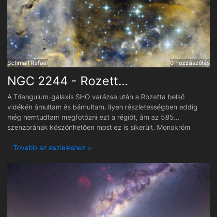
Schmall Rafael
0 hozzászólás
NGC 2244 - Rozetta-köd - SHO
A Triangulum-galaxis SHO varázsa után a Rozetta belső
vidékén ámultam és bámultam. Ilyen részletességben eddig
még nemtudtam megfotózni ezt a régiót, ám az 585
szenzorának köszönhetően most ez is sikerült. Monokróm
kamera lévén, a keskenysávú szűrők által megvan a
szabadság, hogy a színekkel lehessen variálni. Próbáltam azért
Tovább az észleléshez »
egy normális Hubble-palettát beállítani a képnek. Igazából az a
metódus sikerült eddig a legjobban, ahol a hidrogént és az
oxigént állítom be HOO bicolor képnek, majd arra blendézéssel
megy rá raszter funkcióval az aranysárga színnel definiált
ionizált kén. Szűrőváltó híján a csillagok színét mesterségesen
kevertem ki az SHO szűrők képeiből. A közeljövőben fogom