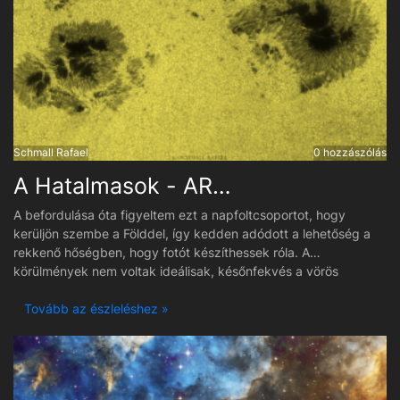
Schmall Rafael
0 hozzászólás
A Hatalmasok - AR4478-es napfoltcsoport
A befordulása óta figyeltem ezt a napfoltcsoportot, hogy
kerüljön szembe a Földdel, így kedden adódott a lehetőség a
rekkenő hőségben, hogy fotót készíthessek róla. A
körülmények nem voltak ideálisak, későnfekvés a vörös
lidércek miatt, majd koránkelés, aztán pedig a Balaton partján
derült ki, hogy tulajdonképpen élénk szél fúj és nem elég, hogy
Tovább az észleléshez »
a távcsövet nagyon mozgatja, de egyben alattomos is az erős
sugárzás miatt. Noha a napszúrást megúsztam, de a
feldolgozással rendesen megszenvedtem. Előszöris a
foltcsoport EGYIKE SE fért bele a látómezőbe, másodszor meg