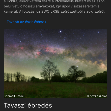
a Holdra, akkor vettem észre a Ptolemaeus-krátert és az azon
belül vetülő hosszú árnyékokat, így újból visszaszereltem a
kamerát. A fotózáshoz ZWO LRGB szűrőszettből a zöld szűrőt
használtam és míg a korábban a világosabb égen készült fotók
nem lettek olyan jók, addig ez a nagyjából már sötétben
Tovább az észleléshez »
készült fotón nagyon apró részletek is jönnek. A fotón csak
életlen maszkokat használtam. Pontosabban hármat. Nagyon
szép idő volt a napokban és még lesz is, igaz égi kísérőnk pont
mostanában kerül rossz helyre.
Schmall Rafael
0 hozzászólás
Tavaszi ébredés