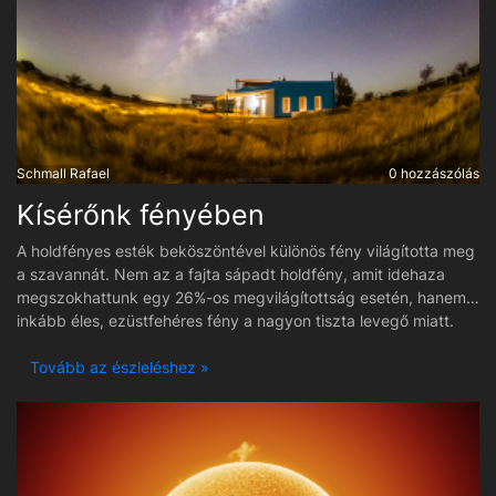
orvosolni a szűrőváltó hiányát és akkor már RGB szűrők is
lesznek.
Schmall Rafael
0 hozzászólás
Kísérőnk fényében
A holdfényes esték beköszöntével különös fény világította meg
a szavannát. Nem az a fajta sápadt holdfény, amit idehaza
megszokhattunk egy 26%-os megvilágítottság esetén, hanem
inkább éles, ezüstfehéres fény a nagyon tiszta levegő miatt.
Egy ilyen kis holdfázisban a Tejút még mindig remekül
látszódik. Minden további nélkül lehet látni a centrumot és a
Tovább az észleléshez »
sötétködöket is akár. A távcsöves rendszerek keskenysávon
úgy gyűjtötték a fényt, mintha újhold lenne. Az Isabis Astro
Lodge igen jó menedéket nyújtott a hideg keleti szél ellen és
kényelmet is szolgáltatott az ilyenkorra már megfáradt
asztrofotósoknak. A kép egy sorozatfelvételből kiválasztott 10