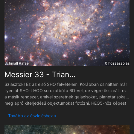
Schmall Rafael
0 hozzászólás
Messier 33 - Triangulum-galaxis
Sziasztok! Ez az első SHO felvételem. Korábban csináltam már
ilyen ál-SHO-t HOO sorozatból a 6D-vel, de végre összeállt ez
a másik rendszer, amivel szeretnék galaxisokat, planetárisokat,
meg apró kiterjedésű objektumokat fotózni. HEQ5-höz képest
nagyon jól működik a szett. Esetleg meridián flipnél mozdul be
egy fotónál, de szépen viszi a 10 perces expókat. Van ZWO
Tovább az észleléshez »
LRGB szűrőszett is, ám megpróbáltam cserélgetni váltáskor
mert nincs szűrőváltó ( még ) ... hát hirtelenjében nem sikerült