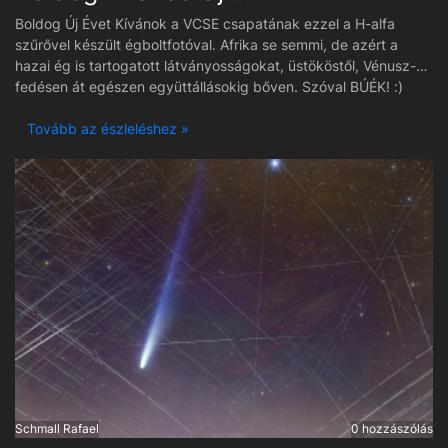
Boldog Új Évet Kívánok a VCSE csapatának ezzel a H-alfa
szűrővel készült égboltfotóval. Afrika se semmi, de azért a
hazai ég is tartogatott látványosságokat, üstököstől, Vénusz-
fedésen át egészen együttállásokig bőven. Szóval BÚÉK! :)
Tovább az észleléshez »
Schmall Rafael
0 hozzászólás