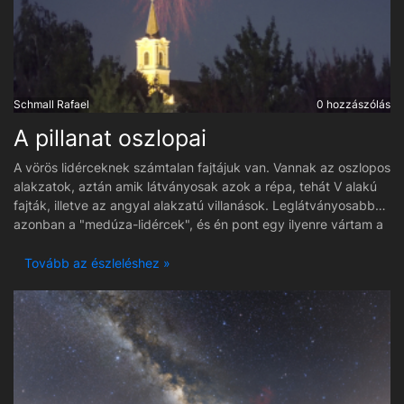
Schmall Rafael
0 hozzászólás
A pillanat oszlopai
A vörös lidérceknek számtalan fajtájuk van. Vannak az oszlopos
alakzatok, aztán amik látványosak azok a répa, tehát V alakú
fajták, illetve az angyal alakzatú villanások. Leglátványosabbak
azonban a "medúza-lidércek", és én pont egy ilyenre vártam a
néhány sikeres próba után. A vihar valahol Linz környékén, attól
északra tombolt és a térfigyelő kamerát infrába váltva már
Tovább az észleléshez »
megjelentek a vörös lidércek sötétedéskor, így úgydöntöttem
teszek egy próbát a közeli játszótéren. Kompozíciónak a
templomtornyot használtam. A körülmények messze nem
tűntek ideálisnak, ugyanis telihold volt, valamint a hőség miatt
párás is volt a levegő, de aztán kiderült, hogy ez nem nagyon
akadályozó tényező, csak tomboljon megfelelő erősségű vihar.
Nem minden zivatar szül lidércet. A mono és multicellás