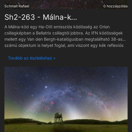
Schmall Rafael
0 hozzászólás
Sh2-263 - Málna-köd
A Málna-köd egy Ha-OIII emissziós ködösség az Orion
csillagképben a Bellatrix csillagtól jobbra. Az IFN ködösségek
mellett egy Van den Bergh-katalógusban megtalálható 38-as
számú objektum is helyet foglal, ami viszont egy kék reflexiós
ködösség. Tulajdonképpen a két objektum kombinációja adja a
régió szépségét, nehézségét és bonyolultságát is. A ködösség
Tovább az észleléshez »
fotózása annyiban volt problémás, hogy már nagyon
alacsonyra került a Kúp-köd fotózása után, ezért pár felvételt
ki kellett dobni a plusz diffrakciós tüskék miatt. Délnyugattól
egészen északnyugati magas fák vannak, melyek védetté
teszik a csillagdát a szél ellen, de be is lógnak 45-40°
környékén. ( Bár azalatt csak ritkán fotózok, viszont most az
objektum amúgyis alacsonyan volt. ) Véletlenül találtam rá a
régióra és nagyon megtetszett az egész, gondoltam a szép
koratavaszi derült sorozatban lefotózom és gyűjtök annyi fotót
róla, amennyit lehetséges.