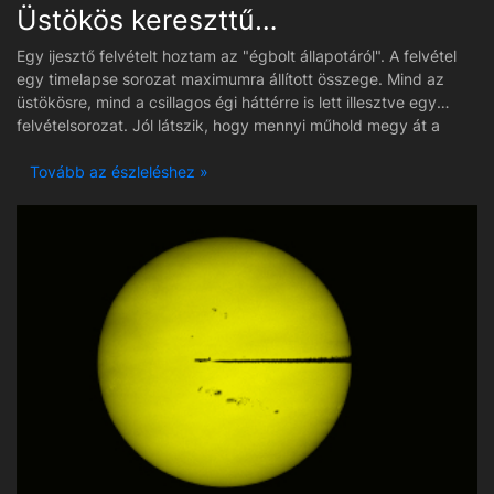
Üstökös kereszttűzben - C/2025 A6 (Lemmon)
Egy ijesztő felvételt hoztam az "égbolt állapotáról". A felvétel
egy timelapse sorozat maximumra állított összege. Mind az
üstökösre, mind a csillagos égi háttérre is lett illesztve egy
felvételsorozat. Jól látszik, hogy mennyi műhold megy át a
látómezőn. Ez egy videón olyan látvány, mintha valami űrbéli
csata lenne lézerekkel... Míg az asztrofotókat készítők
Tovább az észleléshez »
elbírkóznak a műholdnyomokkal átlagolással, addig az
asztrotájképeken már kicsit problémásabb a helyzet, azonban
a legnagyobb probléma a szakcsillagászoknál van, ahol a
nagytávcsövek, de még az űrtávcsövek látómezején is
átrepülnek a műholdak, fényes csíkokat hagyva.