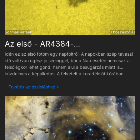
felvétel HaLRGB, melynél szinkronban az L és az RGB lett
feldolgozva, majd összerakva úgy, hogy az RGB színrétegként
rá lett téve az L-re. Aztán jött a Halfa mértékkel, majd a
csillagok vissza lettek rakva. A gond az RGB-vel volt, mely
tiszta bugyirózsaszínes, bíboros volt... azt kellett beállítani,
Schmall Rafael
0 hozzászólás
hogy normálisan nézzen ki. Persze a "Rókaprém-köd"
Az első - AR4384-es napfoltcsoport
környékén mikor a H-alfa az előtérbe van, mögötte a kék
reflexió... De ez ilyen. :)
Idén ez az első fotóm egy napfoltról. A napokban szép tavaszi
idő volt/van egész jó seeinggel, bár a Nap esetén nemcsak a
felsőlégkör lehet gond, hanem alul a besugárzás miatt is
küzdelmes a képalkotás. A felvételt a koradélelőtti órában
csináltam és meglepően jó is lett. Tesztként később is fotóztam
ugyanezt a régiót de akkor déltájban már elviselhetetlen volt a
Tovább az észleléshez »
turbulencia.