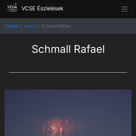
VCSE Észlelések
Főoldal
Users
Schmall Rafael
Schmall Rafael