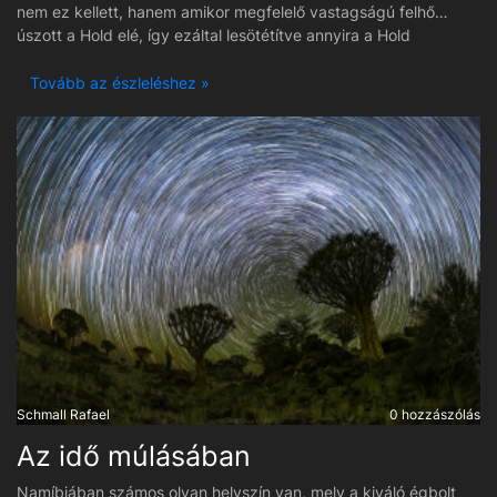
nem ez kellett, hanem amikor megfelelő vastagságú felhő
úszott a Hold elé, így ezáltal lesötétítve annyira a Hold
korongját, hogy az ne égjen be a felvételeken. A mozgó
felhőzet szép sávosan hagyta a képet 10 másodperc alatt és
Tovább az észleléshez »
lehet látni az úgynevezett holdkoszorút is. A holdkorong kissé
vöröses a légkör és a feldolgozás miatt is, de szerintem ennyi
megengedett. :)
Schmall Rafael
0 hozzászólás
Az idő múlásában
Namíbiában számos olyan helyszín van, mely a kiváló égbolt