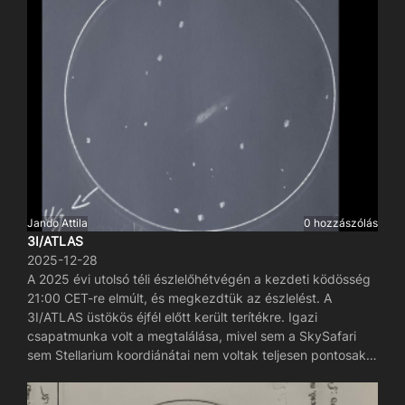
nyers képeket az üstökösmagra illesztve adtam össze, így
annak képe erőssödik és a csillagok pontsorból álló csíkot
rajzolnak, ami jól szemlélteti az üstökös elmozdulását a fél
órás megfigyelés alatt. A látómező mérete 1°41'x1°7'
amiből a képek illesztése miatt minimálisan vágni kellett.
Jando Attila
0 hozzászólás
3I/ATLAS
2025-12-28
A 2025 évi utolsó téli észlelőhétvégén a kezdeti ködösség
21:00 CET-re elmúlt, és megkezdtük az észlelést. A
3I/ATLAS üstökös éjfél előtt került terítékre. Igazi
csapatmunka volt a megtalálása, mivel sem a SkySafari
sem Stellarium koordiánátai nem voltak teljesen pontosak.
Továbbá meg kellett nézni Aladdinban, a látómezőben
várható csillagokat is, ugyanis 17 magnitúdóra jelezte előre