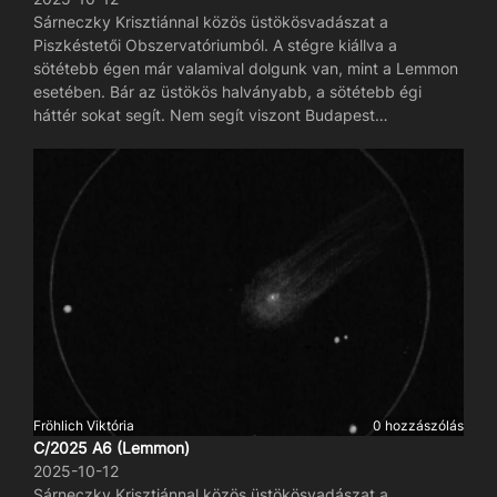
Sárneczky Krisztiánnal közös üstökösvadászat a
Piszkéstetői Obszervatóriumból. A stégre kiállva a
sötétebb égen már valamival dolgunk van, mint a Lemmon
esetében. Bár az üstökös halványabb, a sötétebb égi
háttér sokat segít. Nem segít viszont Budapest
fényszennyezése és az alacsony horizont feletti
magasság. Az üstökös maga szakasztott olyan, mint egy
defókuszált, felbontatlan gömbhalmaz. Magja diffúz, nagy,
kómája fodros, felhőszerű, rózsás. A mag és a kóma
nehezen elválasztható, szinte folyamatos az átmenet.
Csóva nem látható.
Fröhlich Viktória
0 hozzászólás
C/2025 A6 (Lemmon)
2025-10-12
Sárneczky Krisztiánnal közös üstökösvadászat a