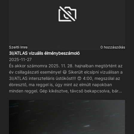
az űrtávcsövek látómezején is átrepülnek a műholdak,
fényes csíkokat hagyva.
Szeitli Imre
0 hozzászólás
3I/ATLAS vizuális élménybeszámoló
2025-11-27
És akkor számomra 2025. 11. 28. hajnalban megtörtént az
év csillagászati eseménye! 😃 Sikerült elcsípni vizuálisan a
3I/ATLAS intersztelláris üstököst!!! 😍 4:00, megszólal az
ébresztő, ma reggel is, úgy mint az elmúlt napokban
minden reggel. Gép kikésztve, távcső bekapcsolva, bár
kellett pár perc mire sikerült teljesen magamhoz térni. 😃
Laptop felnyit, minden beizzít, már nyomkodom is a
gombokat, távcső keresi az üstökös körüli csillagokat. Az
elmúlt napokban mindig felhős volt az ég, szóval ezen a
ponton, mentem is vissza aludni. De nem ma reggel! Már
az első fotón ami csak egy rövidke 6 másodperces kép,