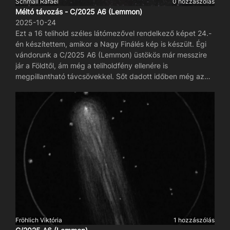
Schmall Rafael
0 hozzászólás
Méltó távozás - C/2025 A6 (Lemmon)
2025-10-24
Ezt a 16 telihold széles látómezővel rendelkező képet 24.-
én készítettem, amikor a Nagy Finálés kép is készült. Égi
vándorunk a C/2025 A6 (Lemmon) üstökös már messzire
jár a Földtől, ám még a teliholdfény ellenére is
megpillantható távcsövekkel. Sőt dadott időben még az
égfigyelő kamerákon is látszódik.
Fröhlich Viktória
1 hozzászólás