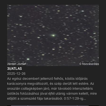
nagy kihívás megtalálni.
Járdán József
0 hozzászólás
3I/ATLAS
2025-12-26
Az egész decembert jellemző felhős, ködös időjárás
karácsonyra megváltozott, és szép derült lett estére. Az
oroszlán csillagképben járó, már távolodó intersztelláris
üstökös fotózásához jóval éjfél utánig várnom kellett, mire
előjött a szomszéd fája takarásából. 0:57-1:29-ig
fotóztam, 17 db 2 perces kép készült. Ennél a képnél a