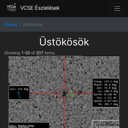
VCSE Észlelések
Főoldal
Üstökösök
Üstökösök
Showing
1-20
of
207
items.
Nagy Sándor
0 hozzászólás