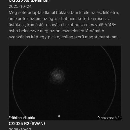
C/2025 A6 (Lemmon)
2025-10-24
Még sötétadaptálatlanul bóklásztam kifele az észlelőlétre,
amikor felnéztem az égre - hát nem kellett keresni az
üstököst, kómástól-csóvástól szabadszemes volt! A '46-
osba belenézve meg aztán eszméletlen látvány! A
szenzációs kép egy picike, csillagszerű magot mutat, amit
szinte két kóma vesz körül: egy kör és egy csepp formájú.
Az ion- és a porcsóvák csodásan elválnak, tulajdonképpen
három szálat követhetünk végig legalább 3 LM-n (kb. 3
fok) keresztül. Rengeteg inhomogenitás fedezhető fel az
ioncsóvában, szinte mintha maga is két szálra bomlana,
ráadásul a déli széle fényesebbnek is tűnik. Meglepetten
tapasztaltuk, hogy a kóma nyugati része határozottan
zöldes még így vizuálisan is.
Fröhlich Viktória
0 hozzászólás
C/2025 R2 (SWAN)
2025-10-12