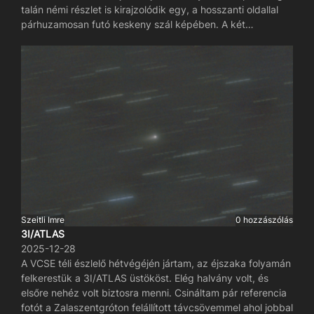
napszél akárcsak az őszi vendégnél. A fotónak jellegzetes
talán némi részlet is kirajzolódik egy, a hosszanti oldallal
kék monokróm színt adtam, kivétel a fáknak. A gradiens
párhuzamosan futó keskeny szál képében. A két
erős volt már a világosodás miatt és a Hold sem volt a
látómezőrajz kb. 40 perc különbséggel készült, így jól
barátom ekkor.
látható az üstökös mozgása a háttércsillagokhoz képest.
Szeitli Imre
0 hozzászólás
3I/ATLAS
2025-12-28
A VCSE téli észlelő hétvégéjén jártam, az éjszaka folyamán
felkerestük a 3I/ATLAS üstököst. Elég halvány volt, és
elsőre nehéz volt biztosra menni. Csináltam pár referencia
fotót a Zalaszentgróton felállított távcsövemmel ahol jobbal