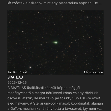
látszódtak a csillagok mint egy planetárium appban. De ha
már ott jártam, folytattam au 3I/ATLAS fotózását. Szépen
látszik az üstökös kómája, és kicsit a csóvája is.
Járdán József
1 hozzászólás
3I/ATLAS
2025-12-26
A 3I/ATLAS üstökösről készült képen még jól
megfigyelhető a magot körülvevő kóma és egy rövid kis
csóva is látszik, de már távol jár tőlünk, 1,85 CsE-re ezért
elég halvány. A Stellarium-ból kimásolt koordináták alapján
a GoTo-s mechanika ráirányította a távcsovet, így nem volt