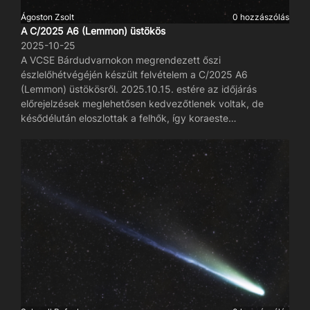
Ágoston Zsolt
0 hozzászólás
A C/2025 A6 (Lemmon) üstökös
2025-10-25
A VCSE Bárdudvarnokon megrendezett őszi
észlelőhétvégéjén készült felvételem a C/2025 A6
(Lemmon) üstökösről. 2025.10.15. estére az időjárás
előrejelzések meglehetősen kedvezőtlenek voltak, de
késődélután eloszlottak a felhők, így koraeste
megfigyelhetővé vált az üstökös. Szabadszemmel is
látható volt halványan, egy 50mm-es átmérőjű binokulárral
pedig már szép, részletes is volt, hosszú csóvával. A
felvételen megfigyelhető az egymástól elkülönülő zöldes
színű, ívelt porcsóva és a kékes színű, sugarakra bomló
inhomogén ioncsóva is.