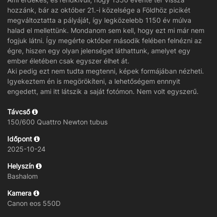
hozzánk, bár az október 21.-i közelsége a Földhöz picikét
megváltoztatta a pályáját, így legközelebb 1150 év múlva
halad el mellettünk. Mondanom sem kell, hogy ezt mi már nem
fogjuk látni. Így megérte október második felében felnézni az
égre, hiszen egy olyan jelenséget láthattunk, amelyet egy
ember életében csak egyszer élhet át.
Aki pedig ezt nem tudta megtenni, képek formájában nézheti.
Igyekeztem én is megörökíteni, a lehetőségem ennnyit
engedett, ami itt látszik a saját fotómon. Nem volt egyszerű.
Távcső
150/600 Quattro Newton tubus
Időpont
2025-10-24
Helyszín
Bashalom
Kamera
Canon eos 550D