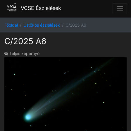
VCSE Észlelések
Főoldal
Üstökös észlelések
C/2025 A6
C/2025 A6
Teljes képernyő