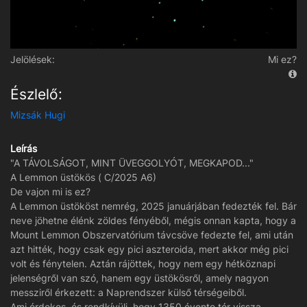
Jelölések:
Mi ez?
Észlelő:
Mizsák Hugi
Leírás
"A TÁVOLSÁGOT, MINT ÜVEGGOLYÓT, MEGKAPOD..."
A Lemmon üstökös ( C/2025 A6)
De vajon mi is ez?
A Lemmon üstököst nemrég, 2025 januárjában fedezték fel. Bár
neve jöhetne élénk zöldes fényéből, mégis onnan kapta, hogy a
Mount Lemmon Obszervatórium távcsöve fedezte fel, ami után
azt hitték, hogy csak egy pici aszteroida, mert akkor még pici
volt és fénytelen. Aztán rájöttek, hogy nem egy hétköznapi
jelenségről van szó, hanem egy üstökösről, amely nagyon
messziről érkezett: a Naprendszer külső térségeiből.
Ami érdekes, és rendkívüli, hogy 1350 évente tér vissza