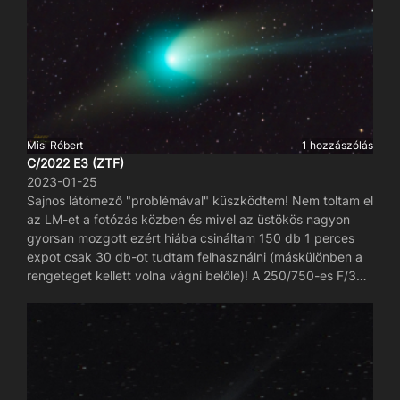
Misi Róbert
1 hozzászólás
C/2022 E3 (ZTF)
2023-01-25
Sajnos látómező "problémával" küszködtem! Nem toltam el
az LM-et a fotózás közben és mivel az üstökös nagyon
gyorsan mozgott ezért hiába csináltam 150 db 1 perces
expot csak 30 db-ot tudtam felhasználni (máskülönben a
rengeteget kellett volna vágni belőle)! A 250/750-es F/3
Newton + ASI294MC párosítás LM-je sajnos már kevés!
Megpróbáltam a háttérben lévő pici galaxisokat
megtartani.....elég küzdelmes volt! Bosszankodom hogy ez
az LM eltolás nem volt eszembe! Na majd legközelebb...ja
most jut eszembe hogy az 50 ezer év mulva lesz! 😃