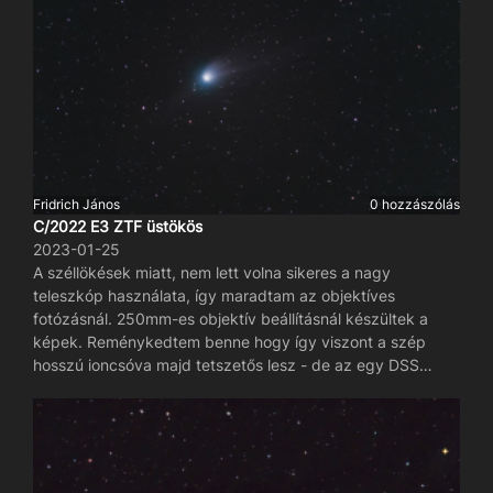
Fridrich János
0 hozzászólás
C/2022 E3 ZTF üstökös
2023-01-25
A széllökések miatt, nem lett volna sikeres a nagy
teleszkóp használata, így maradtam az objektíves
fotózásnál. 250mm-es objektív beállításnál készültek a
képek. Reménykedtem benne hogy így viszont a szép
hosszú ioncsóva majd tetszetős lesz - de az egy DSS
program amit tudok használni, megette az apró
részleteket. Így olyan amilyen a kép. A mostanában ritkán
adódó derültet, még betegen sem hagytam elveszni. Ez
most ilyen lett.