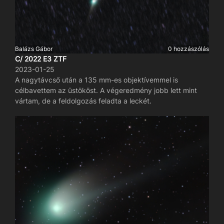
Balázs Gábor
0 hozzászólás
C/ 2022 E3 ZTF
2023-01-25
A nagytávcső után a 135 mm-es objektívemmel is
célbavettem az üstököst. A végeredmény jobb lett mint
vártam, de a feldolgozás feladta a leckét.