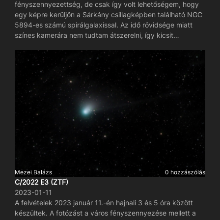
fényszennyezettség, de csak így volt lehetőségem, hogy
egy képre kerüljön a Sárkány csillagképben található NGC
5894-es számú spirálgalaxissal. Az idő rövidsége miatt
színes kamerára nem tudtam átszerelni, így kicsit
macerásabb volt a feldolgozás (PixInsight). A képek hajnal
01:36 és 02:19 között készültek.
Mezei Balázs
0 hozzászólás
C/2022 E3 (ZTF)
2023-01-11
A felvételek 2023 január 11.-én hajnali 3 és 5 óra között
készültek. A fotózást a város fényszennyezése mellett a