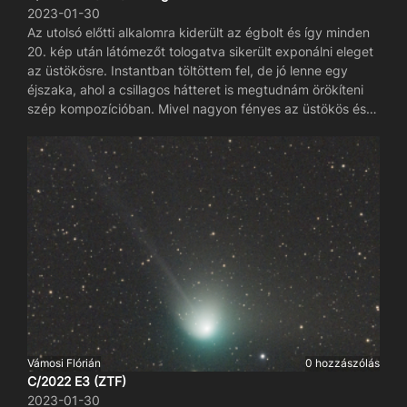
2023-01-30
Az utolsó előtti alkalomra kiderült az égbolt és így minden
20. kép után látómezőt tologatva sikerült exponálni eleget
az üstökösre. Instantban töltöttem fel, de jó lenne egy
éjszaka, ahol a csillagos hátteret is megtudnám örökíteni
szép kompozícióban. Mivel nagyon fényes az üstökös és
gyorsan is mozog, ezért ezekből a képekből lehetetlen
átlagolt hátteret létrehozni, ezért meg kell várni, hogy
menjen el az útból. Szerencsére a koordináták megvannak.
Csak oda kell fordulni a távcsővel.
Vámosi Flórián
0 hozzászólás
C/2022 E3 (ZTF)
2023-01-30