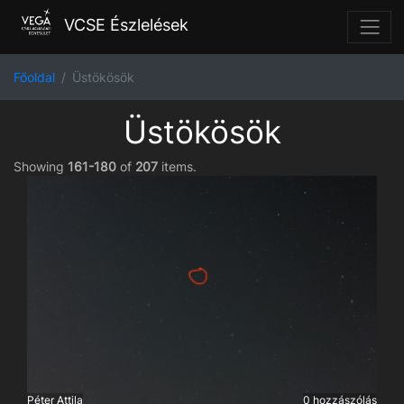
VCSE Észlelések
Főoldal
Üstökösök
Üstökösök
Showing
161-180
of
207
items.
Péter Attila
0 hozzászólás