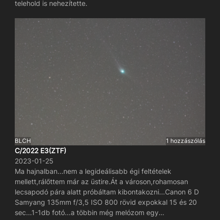
telehold is nehezítette.
BLCH
1 hozzászólás
C/2022 E3(ZTF)
2023-01-25
Ma hajnalban...nem a legideálisabb égi feltételek
mellett,rálőttem már az üstire.Át a városon,rohamosan
lecsapodó pára alatt próbáltam kibontakozni...Canon 6 D
Samyang 135mm f/3,5 ISO 800 rövid expokkal 15 és 20
sec...1-1db fotó...a többin még melózom egy