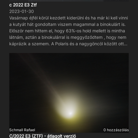
c 2022 E3 Ztf
2023-01-30
Vasárnap éjfél körül kezdett kiderülni és ha már ki kell vinni
a kutyát hát gondoltam viszem magammal a binokulárt is.
Először nem hittem el, hogy 63%-os hold mellett is mintha
látnám, aztán a binokulárral is meggyőződtem , hogy nem
káprázik a szemem. A Polaris és a nagygöncöl között ott
volt. Halvány volt mint egy nagy porfelhő de az üstököst
látom. (Sajnáltam is hogy a 200/1000-es nincs most
bevethető állapotban de ami késik nem múlik.) A telefont
tettem fel állványra és próbáltam megörökíteni, több
kevesebb sikerrel. Amíg a gép kattogott figyeltem, hogy
tudnám-e finomhangolni a látványt. De még a fátyolfelhők
is ellem voltak. Így befejeztem az észlelést és bementem.
Bent ért a meglepetés hogy mégiscsak láthatom jobb
minőségben is, mert csatlakoztam a Zoomos csapathoz és
az egyesületi csillagdából észleltünk tovább.
Beszélgettünk,fotóztunk. Egy óra körül elköszöntem,
reggel meló. Jó kis este volt.
Schmall Rafael
0 hozzászólás
C/2022 E3 (ZTF) - átlagolt verzió