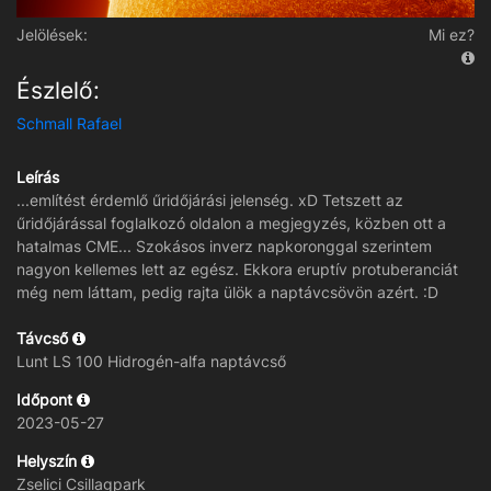
Jelölések:
Mi ez?
Észlelő:
Schmall Rafael
Leírás
...említést érdemlő űridőjárási jelenség. xD Tetszett az
űridőjárással foglalkozó oldalon a megjegyzés, közben ott a
hatalmas CME... Szokásos inverz napkoronggal szerintem
nagyon kellemes lett az egész. Ekkora eruptív protuberanciát
még nem láttam, pedig rajta ülök a naptávcsövön azért. :D
Távcső
Lunt LS 100 Hidrogén-alfa naptávcső
Időpont
2023-05-27
Helyszín
Zselici Csillagpark