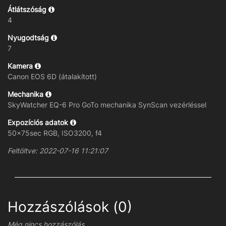
Átlátszóság
4
Nyugodtság
7
Kamera
Canon EOS 6D (átalakított)
Mechanika
SkyWatcher EQ-6 Pro GoTo mechanika SynScan vezérléssel
Expozíciós adatok
50x75sec RGB, ISO3200, f4
Feltöltve: 2022-07-16 11:21:07
Hozzászólások (0)
Még nincs hozzászólás