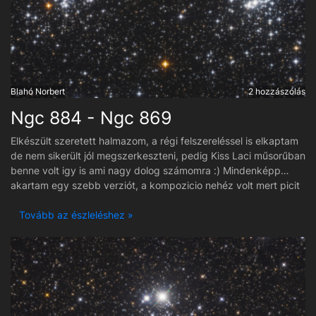
Blahó Norbert
2 hozzászólás
Ngc 884 - Ngc 869
Elkészült szeretett halmazom, a régi felszereléssel is elkaptam
de nem sikerült jól megszerkeszteni, pedig Kiss Laci műsorűban
benne volt igy is ami nagy dolog számomra :) Mindenképp
akartam egy szebb verziót, a kompozicio nehéz volt mert picit
igy is kilóg a halmazokból egy pici, nem fért el a képben.
Sötétiteni nem nagyon szeretném a hátteret mert a fényes
Tovább az észleléshez »
csillagok miatt a hatása nem lenne pozitiv tul kemény lenne, én
igy vélem. Fogadjátok szeretettel :)