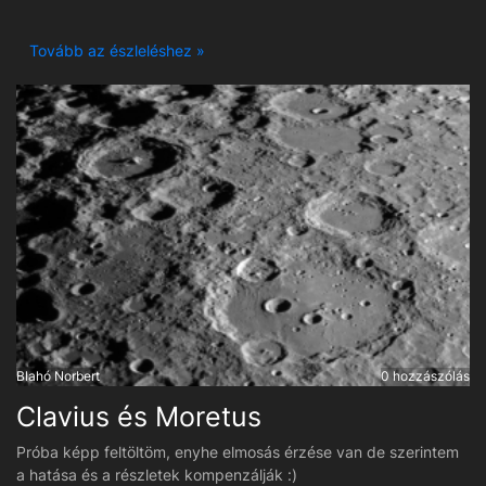
Lightroom, Ps. Készült 2025.08.26-28 ig. Orosháza
Tovább az észleléshez »
Blahó Norbert
0 hozzászólás
Clavius és Moretus
Próba képp feltöltöm, enyhe elmosás érzése van de szerintem
a hatása és a részletek kompenzálják :)