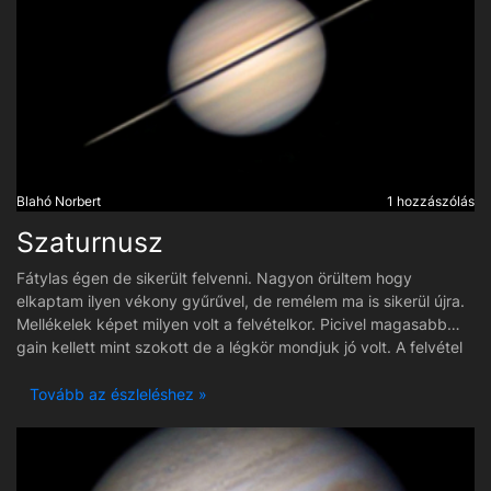
Blahó Norbert
1 hozzászólás
Szaturnusz
Fátylas égen de sikerült felvenni. Nagyon örültem hogy
elkaptam ilyen vékony gyűrűvel, de remélem ma is sikerül újra.
Mellékelek képet milyen volt a felvételkor. Picivel magasabb
gain kellett mint szokott de a légkör mondjuk jó volt. A felvétel
végével ahogy a második kép is mutatja, felhős lett igy irány az
ágy. Hajnalban a jupiterrel folytattam. Észrevettem hogy hibás
Tovább az észleléshez »
a kép mivel a jobb oldalt a gyűrűből hiányzik aztán leesett hogy
az a bolygó árnyéka miatt van nem szerkesztési hiba :D 9
felvétel sikerült ami jobb, azokat derotáltam.