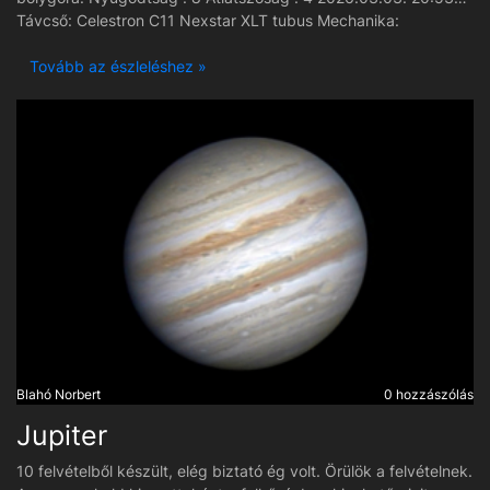
Távcső: Celestron C11 Nexstar XLT tubus Mechanika:
SkyWatcher EQ6-R Pro GoTo mechanika Kamera: ZWO ASI 662
MC kamera Szűrő: Zwo uv/ir, Zwo Adc Fókuszírozó: Zwo eaf
Tovább az észleléshez »
motoros fókuszírozó kézivezérlővel Fókuszírozó: Baader
Diamond SC kihuzat Korrektor: Baader Q-Turret Barlow 2.25x
Orosháza / Hungary
Blahó Norbert
0 hozzászólás
Jupiter
10 felvételből készült, elég biztató ég volt. Örülök a felvételnek.