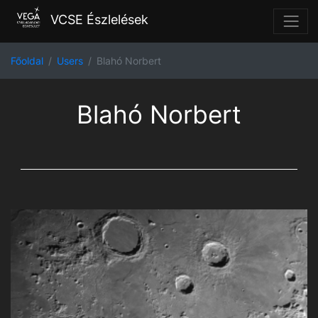
VCSE Észlelések
Főoldal
Users
Blahó Norbert
Blahó Norbert