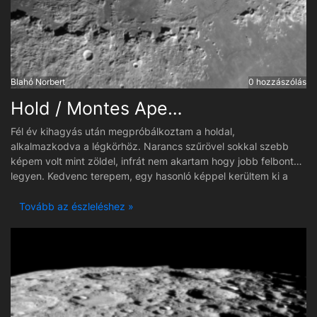
Blahó Norbert
0 hozzászólás
Hold / Montes Apenninus
Fél év kihagyás után megpróbálkoztam a holdal,
alkalmazkodva a légkörhöz. Narancs szűrövel sokkal szebb
képem volt mint zöldel, infrát nem akartam hogy jobb felbontás
legyen. Kedvenc terepem, egy hasonló képpel kerültem ki a
Budapesti Csillagképek kiállitásra, számomra ez a vidék nagy
örömet elevenít fel.
Tovább az észleléshez »