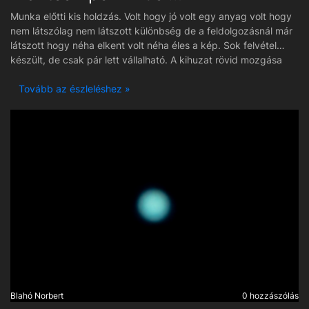
Munka előtti kis holdzás. Volt hogy jó volt egy anyag volt hogy
nem látszólag nem látszott különbség de a feldolgozásnál már
látszott hogy néha elkent volt néha éles a kép. Sok felvétel
készült, de csak pár lett vállalható. A kihuzat rövid mozgása
miatt kellett adc-t használni hogy a fő nagy tekerőt ne kelljen
mozgatni a tükör dőlés miatt.
Tovább az észleléshez »
Blahó Norbert
0 hozzászólás