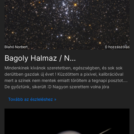
Blahó Norbert
0 hozzászólás
Bagoly Halmaz / Ngc 457
Mindenkinek kívánok szeretetben, egészségben, és sok sok
derültben gazdak új évet ! Küzdöttem a pixivel, kalibrációval
mert a szinek nem mentek emiatt töröltem a tegnapi posztot.
De győztünk, sikerült :D Nagyon szerettem volna jóra
megcsinálni ezt a képet mert kivánom mindenkinek hogy
legyetek éjjeli baglyok, és sok csoda kép szülessen és sok
Tovább az észleléshez »
sikert hozzon nektek ! Olyan lett amilyen, kicsit kezdetleges, de
nekem sok munkám van benne és végtelen verzió születik
mindig :D Élvezettel készitek minden képet és mindig a maxot
szeretném kihozni. Majd alakul a szerkesztés.