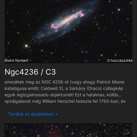
Blahó Norbert
0 hozzászólás
Ngc4236 / C3
smerjétek meg az NGC 4236-ot (vagy ahogy Patrick Moore
katalógusa említi: Caldwell 3), a Sárkány (Draco) csillagkép
egyik legizgalmasabb objektumát! Ezt a hatalmas, küllős
spirálgalaxist még William Herschel fedezte fel 1793-ban, és
azóta is az asztrofotósok egyik kedvenc, bár embert próbáló
célpontja. Bár kozmikus értelemben a szomszédunkban van –
Tovább az észleléshez »
nagyjából 11,7 millió fényévre tanyázik az M81 galaxiscsoport
peremén –, megfigyelése igazi kihívás. Annak ellenére, hogy
látszólagos fényessége 10,5 magnitúdó, ez az energia egy