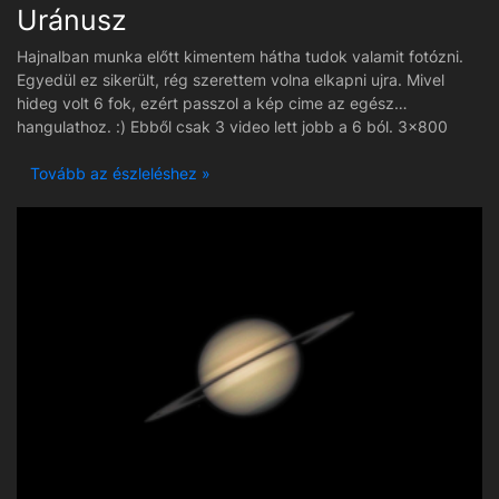
Uránusz
Hajnalban munka előtt kimentem hátha tudok valamit fotózni.
Egyedül ez sikerült, rég szerettem volna elkapni ujra. Mivel
hideg volt 6 fok, ezért passzol a kép cime az egész
hangulathoz. :) Ebből csak 3 video lett jobb a 6 ból. 3x800
frame derotálva plusz ps.
Tovább az észleléshez »