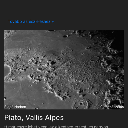
Tovább az észleléshez »
Blahó Norbert
0 hozzászólás
Plato, Vallis Alpes
tt már észre lehet venni az elkentség érzést, és nagyon