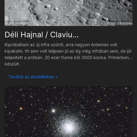
Blahó Norbert
0 hozzászólás
Déli Hajnal / Clavius környékén.
Kipróbáltam az új infra szűrőt, arra nagyon érdemes volt
kipakolni. Itt sem volt teljesen jó az ég még infrában sem, de jól
teljesitett a próbán. 20 ezer frame ből 3000 kocka. Primerben
készült.
Tovább az észleléshez »