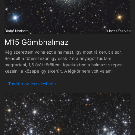
Blahó Norbert
0 hozzászólás
M15 Gömbhalmaz
Rég szerettem volna ezt a halmazt, igy most rá került a sor.
Beindult a fűtésszezon igy csak 2 óra anyagot tudtam
megtartani, 1,5 órát töröltem. Igyekeztem a halmazt szépen
kezelni, a közepe igy sikerült. A légkör nem volt valami
nyugodt, éjjel 1 óra után bekellett fejezni a felvételeket,
hatalmas füst lett erre fele, és vezethetetlenek voltak a
Tovább az észleléshez »
csillagok. Nem voltam kinnt jókor de kikell használni minden
derült estét. Ettől független nekem nagyon tetszik főleg hogy
szép csillagok vannak a halmaz mellett.