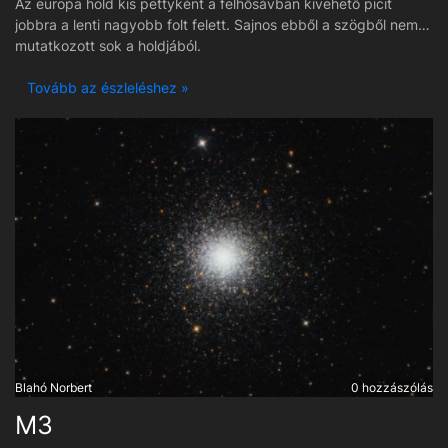
Az europa hold kis pettyként a felhősávban kivehető picit
jobbra a lenti nagyobb folt felett. Sajnos ebből a szögből nem
mutatkozott sok a holdjából.
Tovább az észleléshez »
Blahó Norbert
0 hozzászólás
M3