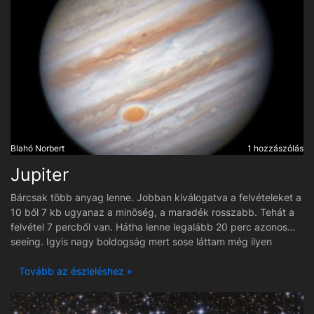
Blahó Norbert
1 hozzászólás
Jupiter
Bárcsak több anyag lenne. Jobban kiválogatva a felvételeket a
10 ből 7 kb ugyanaz a minöség, a maradék rosszabb. Tehát a
felvétel 7 percből van. Hátha lenne legalább 20 perc azonos
seeing. Igyis nagy boldogság mert sose láttam még ilyen
méretben és részletben. Remélem lesz egy igazán szép
részletes, sima feldogozás.
Tovább az észleléshez »