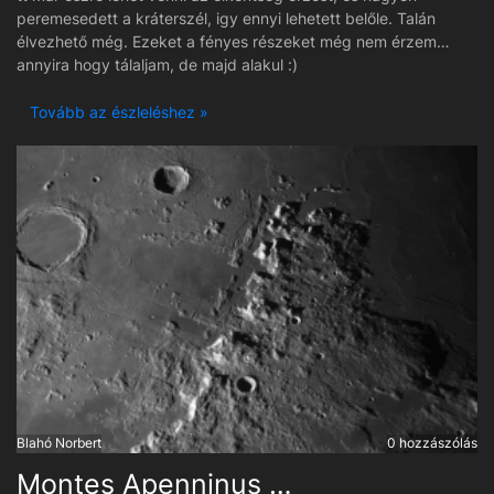
peremesedett a kráterszél, igy ennyi lehetett belőle. Talán
élvezhető még. Ezeket a fényes részeket még nem érzem
annyira hogy tálaljam, de majd alakul :)
Tovább az észleléshez »
Blahó Norbert
0 hozzászólás
Montes Apenninus és vidéke