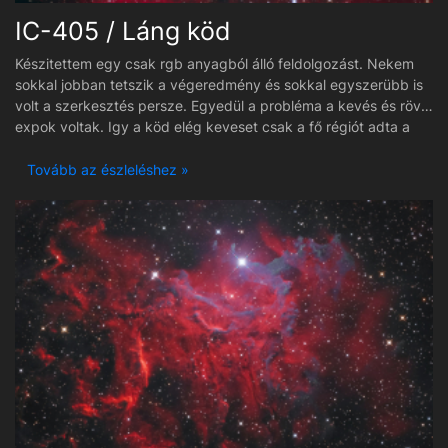
vezérlő-egység Korrektor: SkyWatcher kómakorrektor F/4
IC-405 / Láng köd
távcsövekhez Kiegészítő: ZWO 2"-os fiókos szűrőtartó (Mark II)
M54 menettel Kiegészítő: Lacerta fűthető harmatsapka 8 col
Készitettem egy csak rgb anyagból álló feldolgozást. Nekem
Vezetés: ZWO nagy szabad nyílású off-axis guider (OAG-L)
sokkal jobban tetszik a végeredmény és sokkal egyszerübb is
Expo: 80x180 sec Rgb plusz korrekciós képek. 2026.02.13.
volt a szerkesztés persze. Egyedül a probléma a kevés és rövid
Orosháza Hungary
expok voltak. Igy a köd elég keveset csak a fő régiót adta a
nagyon halvány fátyas ködös részek adatait nem kaptam el. Ha
összehasonlitom a duoval egybetett képpel semmi
Tovább az észleléshez »
részletkülönbséget nem látok, a fények hatását kivéve a
ködben. Meg azért lehet a kis feldolgozásom sem a legprofibb
még de számomra elfogadható lett és tetszik is.