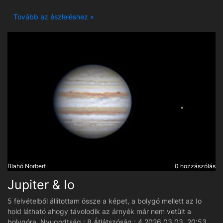
Expo: 130x300 sec Duo, 275x300 sec Rgb. 2026.03.15-
Tovább az észleléshez »
2026.04.09. Orosháza Hungary
Blahó Norbert
0 hozzászólás
Jupiter & Io
5 felvételből állitottam össze a képet, a bolygó mellett az Io
hold látható ahogy távolodik az árnyék már nem vetült a
bolygóra. Nyugodtság : 8 Átlátszóság : 4 2026.03.03. 20:53