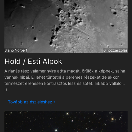
Blahó Norbert
0 hozzászólás
Hold / Esti Alpok
A rianás rész valamennyire adta magát, örülök a képnek, sajna
vannak hibái. El lehet tüntetni a peremes részeket de akkor
természet ellenesen kontrasztos lesz és sötét. Inkább vállalom
:)
Tovább az észleléshez »