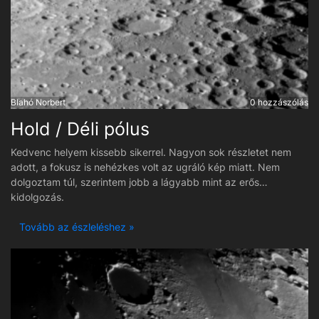
Blahó Norbert
0 hozzászólás
Hold / Déli pólus
Kedvenc helyem kissebb sikerrel. Nagyon sok részletet nem
adott, a fokusz is nehézkes volt az ugráló kép miatt. Nem
dolgoztam túl, szerintem jobb a lágyabb mint az erős
kidolgozás.
Tovább az észleléshez »