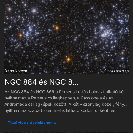
Blahó Norbert
0 hozzászólás
NGC 884 és NGC 869
Az NGC 884 és NGC 869 a Perseus kettős halmazt alkotó két
nyílthalmaz a Perseus csillagképben, a Cassiopeia és az
Andromeda csillagképek között. A két viszonylag közeli, fényes
nyílthalmaz szabad szemmel is látható ködös foltként, és
nagyszerű célpontok kisebb távcsövekkel. Az amatőr
csillagászok egyik kedvence, kiválóan fényképezhető és
Tovább az észleléshez »
megfigyelhető. A két halmaz már binokulárral is jól láthatóvá