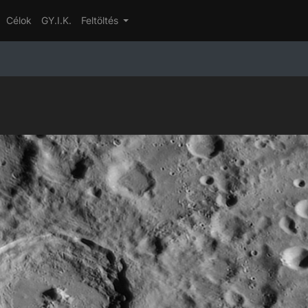
Célok
GY.I.K.
Feltöltés