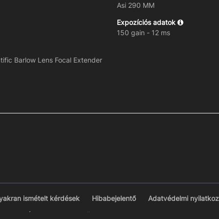
Asi 290 MM
Expozíciós adatok
150 gain - 12 ms
ific Barlow Lens Focal Extender
yakran ismételt kérdések
Hibabejelentő
Adatvédelmi nyilatkoz
© VCSE Észlelések 2026 - Üzemelteti a
Vega Csillagászati Egyesüle