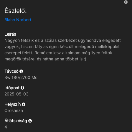
Észlelő:
Blahó Norbert
Leírás
Nagyon tetszik ez a szálas szerkezet ugymondva elégedett
vagyok, hiszen fátylas égen készült melegedő melléképület
cserepei felett. Remélem lesz alkalmam még ilyen foltok
megörökitésére, és hátha adna többet is :)
Távcső
Sw 180/2700 Mc
Időpont
2025-05-03
Helyszín
Oroshéza
Átlátszóság
4