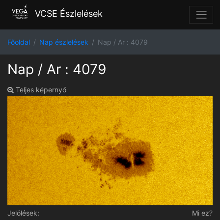
VCSE Észlelések
Főoldal
Nap észlelések
Nap / Ar : 4079
Nap / Ar : 4079
Teljes képernyő
Jelölések:
Mi ez?