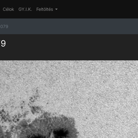
Célok
GY.I.K.
Feltöltés
 4079
79