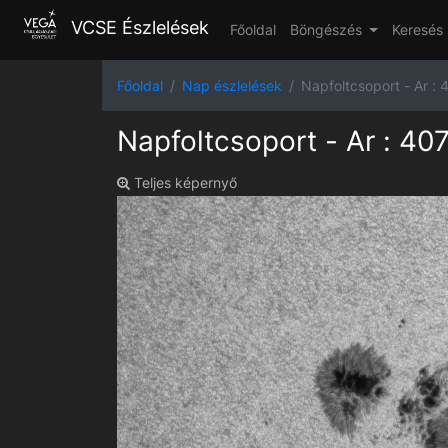
VCSE Észlelések
Főoldal
Böngészés
Keresés
Főoldal
Nap észlelések
Napfoltcsoport - Ar :
Napfoltcsoport - Ar : 40
Teljes képernyő