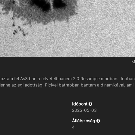
M
lgoztam fel As3 ban a felvételt hanem 2.0 Resample modban. Jobban a
lenne az égi adottság. Picivel bátrabban bántam a dinamikával, ami
Időpont
2025-05-03
Átlátszóság
4