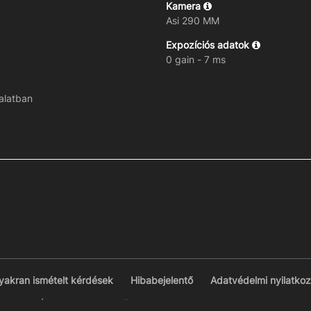
Kamera
Asi 290 MM
Expozíciós adatok
0 gain - 7 ms
lalatban
yakran ismételt kérdések
Hibabejelentő
Adatvédelmi nyilatkoz
© VCSE Észlelések 2026 - Üzemelteti a
Vega Csillagászati Egyesüle