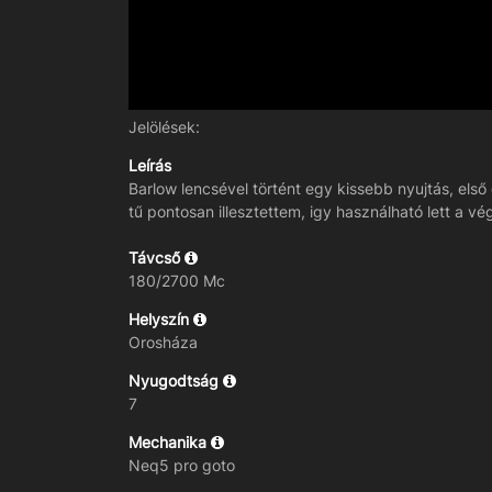
Jelölések:
Leírás
Barlow lencsével történt egy kissebb nyujtás, első
tű pontosan illesztettem, igy használható lett a 
Távcső
180/2700 Mc
Helyszín
Orosháza
Nyugodtság
7
Mechanika
Neq5 pro goto