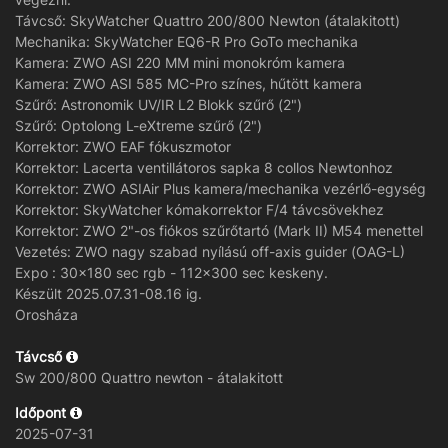
Távcső: SkyWatcher Quattro 200/800 Newton (átalakitott)
Mechanika: SkyWatcher EQ6-R Pro GoTo mechanika
Kamera: ZWO ASI 220 MM mini monokróm kamera
Kamera: ZWO ASI 585 MC-Pro színes, hűtött kamera
Szűrő: Astronomik UV/IR L2 Blokk szűrő (2")
Szűrő: Optolong L-eXtreme szűrő (2")
Korrektor: ZWO EAF fókuszmotor
Korrektor: Lacerta ventillátoros sapka 8 collos Newtonhoz
Korrektor: ZWO ASIAir Plus kamera/mechanika vezérlő-egység
Korrektor: SkyWatcher kómakorrektor F/4 távcsövekhez
Korrektor: ZWO 2"-os fiókos szűrőtartó (Mark II) M54 menettel
Vezetés: ZWO nagy szabad nyílású off-axis guider (OAG-L)
Expo : 30x180 sec rgb - 112x300 sec keskeny.
Készült 2025.07.31-08.16 ig.
Orosháza
Távcső
Sw 200/800 Quattro newton - átalakitott
Időpont
2025-07-31