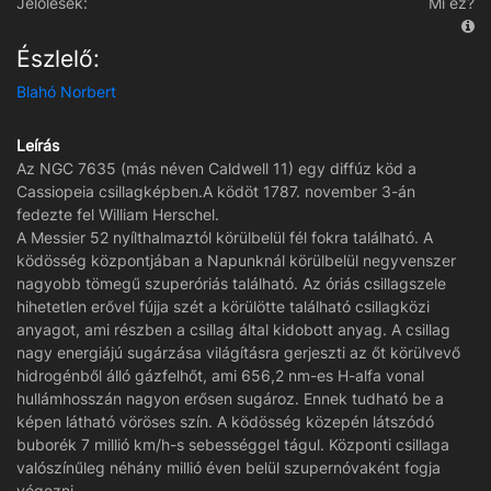
Jelölések:
Mi ez?
Észlelő:
Blahó Norbert
Leírás
Az NGC 7635 (más néven Caldwell 11) egy diffúz köd a
Cassiopeia csillagképben.A ködöt 1787. november 3-án
fedezte fel William Herschel.
A Messier 52 nyílthalmaztól körülbelül fél fokra található. A
ködösség központjában a Napunknál körülbelül negyvenszer
nagyobb tömegű szuperóriás található. Az óriás csillagszele
hihetetlen erővel fújja szét a körülötte található csillagközi
anyagot, ami részben a csillag által kidobott anyag. A csillag
nagy energiájú sugárzása világításra gerjeszti az őt körülvevő
hidrogénből álló gázfelhőt, ami 656,2 nm-es H-alfa vonal
hullámhosszán nagyon erősen sugároz. Ennek tudható be a
képen látható vöröses szín. A ködösség közepén látszódó
buborék 7 millió km/h-s sebességgel tágul. Központi csillaga
valószínűleg néhány millió éven belül szupernóvaként fogja
végezni.