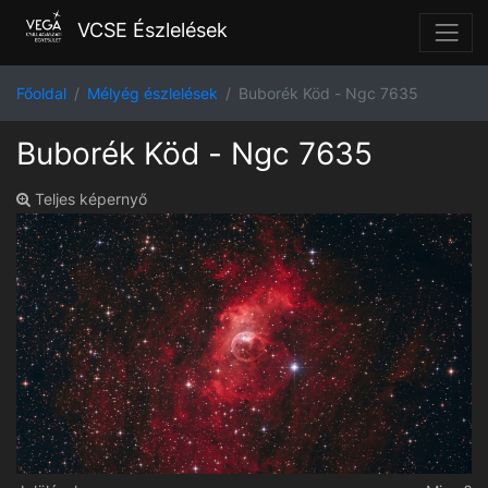
VCSE Észlelések
Főoldal
Mélyég észlelések
Buborék Köd - Ngc 7635
Buborék Köd - Ngc 7635
Teljes képernyő