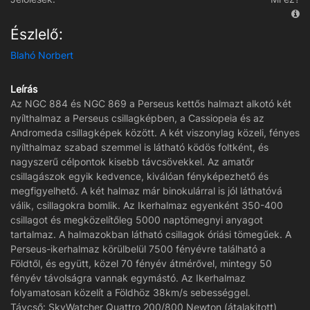
Észlelő:
Blahó Norbert
Leírás
Az NGC 884 és NGC 869 a Perseus kettős halmazt alkotó két
nyílthalmaz a Perseus csillagképben, a Cassiopeia és az
Andromeda csillagképek között. A két viszonylag közeli, fényes
nyílthalmaz szabad szemmel is látható ködös foltként, és
nagyszerű célpontok kisebb távcsövekkel. Az amatőr
csillagászok egyik kedvence, kiválóan fényképezhető és
megfigyelhető. A két halmaz már binokulárral is jól láthatóvá
válik, csillagokra bomlik. Az Ikerhalmaz egyenként 350-400
csillagot és megközelítőleg 5000 naptömegnyi anyagot
tartalmaz. A halmazokban látható csillagok óriási tömegűek. A
Perseus-ikerhalmaz körülbelül 7500 fényévre található a
Földtől, és együtt, közel 70 fényév átmérővel, mintegy 50
fényév távolságra vannak egymástó. Az Ikerhalmaz
folyamatosan közelít a Földhöz 38km/s sebességgel.
Távcső: SkyWatcher Quattro 200/800 Newton (átalakitott)