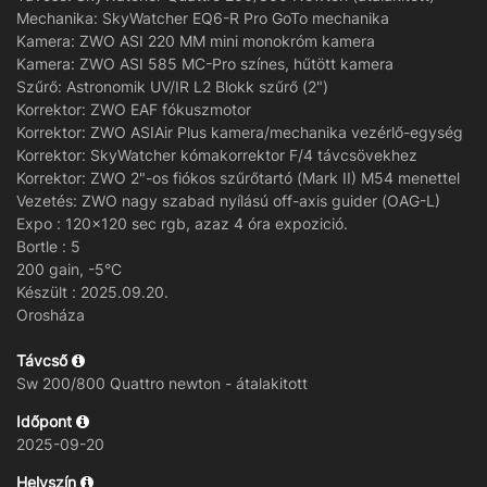
Mechanika: SkyWatcher EQ6-R Pro GoTo mechanika
Kamera: ZWO ASI 220 MM mini monokróm kamera
Kamera: ZWO ASI 585 MC-Pro színes, hűtött kamera
Szűrő: Astronomik UV/IR L2 Blokk szűrő (2")
Korrektor: ZWO EAF fókuszmotor
Korrektor: ZWO ASIAir Plus kamera/mechanika vezérlő-egység
Korrektor: SkyWatcher kómakorrektor F/4 távcsövekhez
Korrektor: ZWO 2"-os fiókos szűrőtartó (Mark II) M54 menettel
Vezetés: ZWO nagy szabad nyílású off-axis guider (OAG-L)
Expo : 120x120 sec rgb, azaz 4 óra expozició.
Bortle : 5
200 gain, -5°C
Készült : 2025.09.20.
Orosháza
Távcső
Sw 200/800 Quattro newton - átalakitott
Időpont
2025-09-20
Helyszín