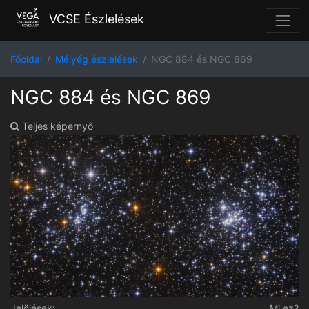
VCSE Észlelések
Főoldal
Mélyég észlelések
NGC 884 és NGC 869
NGC 884 és NGC 869
Teljes képernyő
Jelölések:
Mi ez?