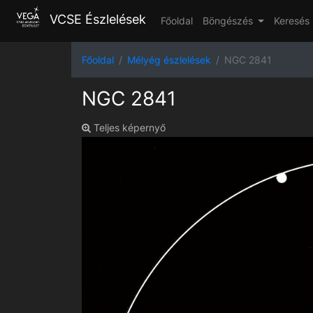
VCSE Észlelések
Főoldal
Böngészés
Keresés
Főoldal
Mélyég észlelések
NGC 2841
NGC 2841
Teljes képernyő