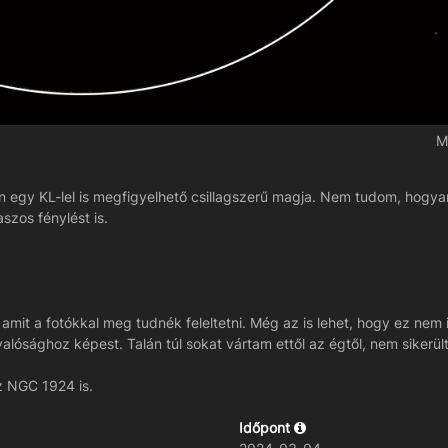
M
an egy KL-lel is megfigyelhető csillagszerű magja. Nem tudom, hogy
szos fénylést is.
, amit a fotókkal meg tudnék feleltetni. Még az is lehet, hogy ez ne
 a valósághoz képest. Talán túl sokat vártam ettől az égtől, nem sike
z NGC 1924 is.
Időpont