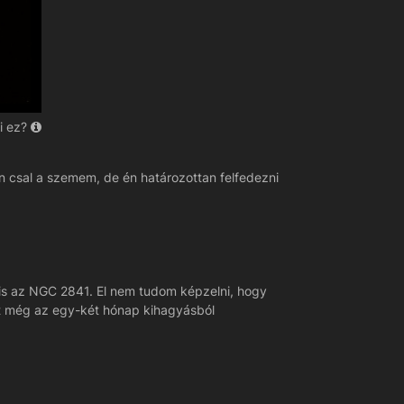
i ez?
an csal a szemem, de én határozottan felfedezni
m is az NGC 2841. El nem tudom képzelni, hogy
rült még az egy-két hónap kihagyásból