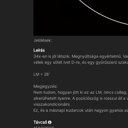
Jelölések:
Leírás
34x-en is jól látszik. Megnyúltsága egyértelmű. V
vélek egy sötét ívet D-re, és egy gyűrűszerű szaka
LM = 26'
Megjegyzés:
Nem tudom, hogyan jött ki ez az LM, nincs csillag
sikerülhetett ilyenre. A pozíciószög is rosszul áll
visszakondicionálni.
Ez, és a másnapi kudarcok után nagyon gyanús a
Távcső