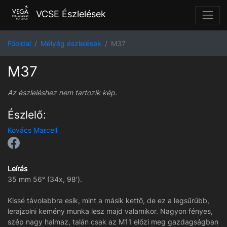
VCSE Észlelések
Főoldal
Mélyég észlelések
M37
M37
Az észleléshez nem tartozik kép.
Észlelő:
Kovács Marcell
Leírás
35 mm 56° (34x, 98').
Kissé távolabbra esik, mint a másik kettő, de ez a legsűrűbb,
lerajzolni kemény munka lesz majd valamikor. Nagyon fényes,
szép nagy halmaz, talán csak az M11 előzi meg gazdagságban