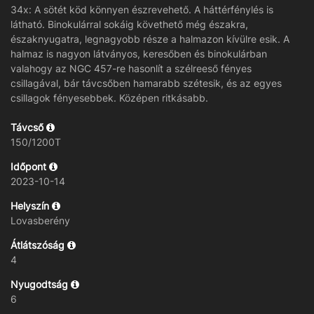
34x: A sötét köd könnyen észrevehető. A háttérfénylés is
látható. Binokulárral sokáig követhető még északra,
északnyugatra, legnagyobb része a halmazon kívülre esik. A
halmaz is nagyon látványos, keresőben és binokulárban
valahogy az NGC 457-re hasonlít a szélreeső fényes
csillagával, bár távcsőben hamarabb szétesik, és az egyes
csillagok fényesebbek. Középen ritkásabb.
Távcső
150/1200T
Időpont
2023-10-14
Helyszín
Lovasberény
Átlátszóság
4
Nyugodtság
6