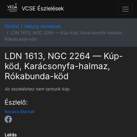
VCSE Észlelések
Főoldal
Mélyég észlelések
LDN 1613, NGC 2264 — Kúp-köd, Karácsonyfa-halmaz,
Rókabunda-köd
LDN 1613, NGC 2264 — Kúp-
köd, Karácsonyfa-halmaz,
Rókabunda-köd
Az észleléshez nem tartozik kép.
Észlelő:
Kovács Marcell
Leírás