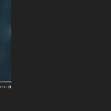
i ez?