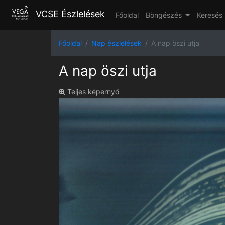
VCSE Észlelések
Főoldal
Böngészés
Keresés
Főoldal
Nap észlelések
A nap öszi utja
A nap öszi utja
Teljes képernyő