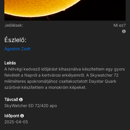
Jelölések:
Mi ez?
Észlelő:
Ágoston Zsolt
Leírás
A hétvégi kedvező időjárást kihasználva készítettem egy gyors
felvételt a Napról a kertvárosi erkélyemről. A Skywatcher 72
miliméteres apokromátjához csatlakoztatott Daystar Quark
szűrővel készítettem a monokróm képeket.
Távcső
SkyWatcher ED 72/420 apo
Időpont
2025-04-05