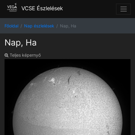
VCSE Észlelések
Főoldal
Nap észlelések
Nap, Ha
Nap, Ha
Teljes képernyő