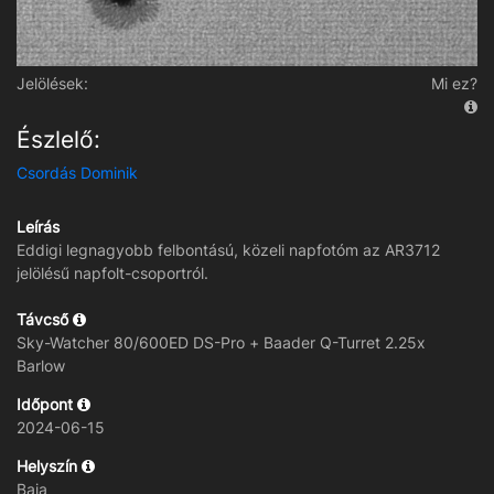
Jelölések:
Mi ez?
Észlelő:
Csordás Dominik
Leírás
Eddigi legnagyobb felbontású, közeli napfotóm az AR3712
jelölésű napfolt-csoportról.
Távcső
Sky-Watcher 80/600ED DS-Pro + Baader Q-Turret 2.25x
Barlow
Időpont
2024-06-15
Helyszín
Baja