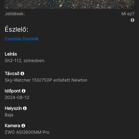
Jelölések:
Mi ez?
Észlelő:
Csordás Dominik
Leírás
Sh2-112, színesben.
Távcső
Sky-Watcher 150/750P erősített Newton
Időpont
2024-08-12
Helyszín
Baja
Kamera
ZWO ASI2600MM Pro