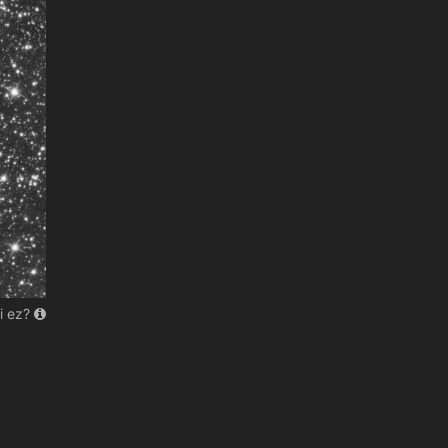
i ez?