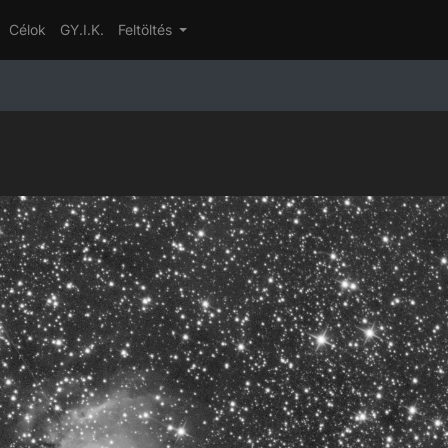
Célok
GY.I.K.
Feltöltés