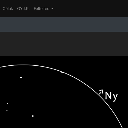
Célok
GY.I.K.
Feltöltés