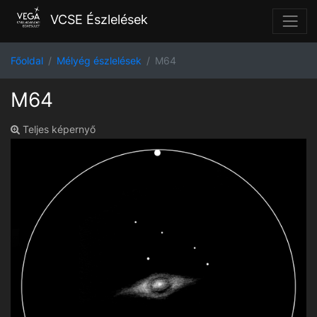
VCSE Észlelések
Főoldal
Mélyég észlelések
M64
M64
Teljes képernyő