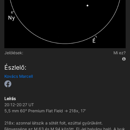
Jelölések:
Mi ez?
Észlelő:
Kovács Marcell
Leírás
20:12-20:27 UT
5,5 mm 60° Premium Flat Field -> 218x, 17'
218x: azonnal látszik a sötét folt, ezúttal gyűrűként.
Fényessége az M 63 és M 94 között. EL-lel halvány haló. A lyuk