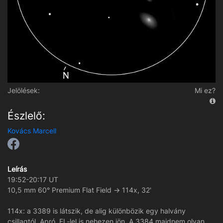
Jelölések:
Mi ez?
Észlelő:
Kovács Marcell
Leírás
19:52-20:17 UT
10,5 mm 60° Premium Flat Field -> 114x, 32'
114x: a 3389 is látszik, de alig különbözik egy halvány
csillagtól. Apró, EL-lel is nehezen jön. A 3384 majdnem olyan