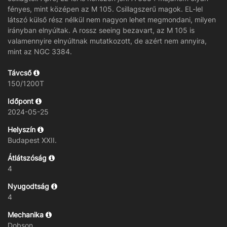
fényes, mint középen az M 105. Csillagszerű magok. EL-lel
látszó külső rész nélkül nem nagyon lehet megmondani, milyen
irányban elnyúltak. A rossz seeing bezavart, az M 105 is
valamennyire elnyúltnak mutatkozott, de azért nem annyira,
mint az NGC 3384.
Távcső
150/1200T
Időpont
2024-05-25
Helyszín
Budapest XXII.
Átlátszóság
4
Nyugodtság
4
Mechanika
Dobson