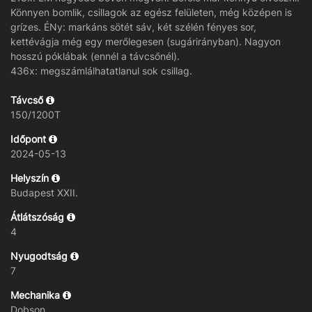
Könnyen bomlik, csillagok az egész felületen, még középen is
grízes. ÉNy: markáns sötét sáv, két szélén fényes sor,
kettévágja még egy merőlegesen (sugárirányban). Nagyon
hosszú póklábak (ennél a távcsőnél).
436x: megszámlálhatatlanul sok csillag.
Távcső
150/1200T
Időpont
2024-05-13
Helyszín
Budapest XXII.
Átlátszóság
4
Nyugodtság
7
Mechanika
Dobson