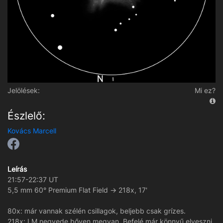
Jelölések:
Mi ez?
Észlelő:
Kovács Marcell
Leírás
21:57-22:37 UT
5,5 mm 60° Premium Flat Field -> 218x, 17'
80x: már vannak szélén csillagok, beljebb csak grízes.
218x: LM negyede bőven megvan. Befelé már könnyű elveszni.