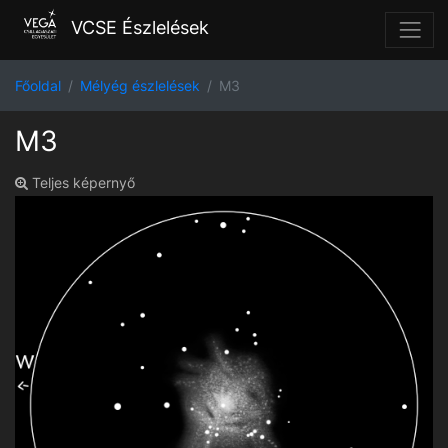
VCSE Észlelések
Főoldal
Mélyég észlelések
M3
M3
Teljes képernyő