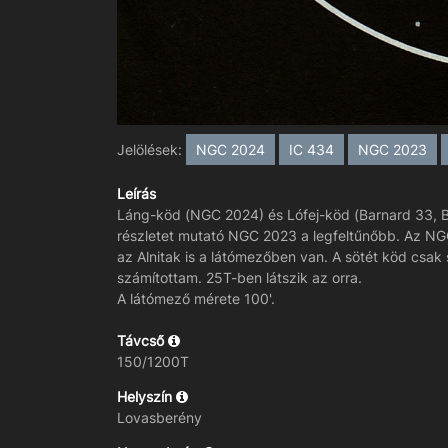
Jelölések:
NGC 2024
IC 434
NGC 2023
Leírás
Láng-köd (NGC 2024) és Lófej-köd (Barnard 33, B33
részletet mutató NGC 2023 a legfeltűnőbb. Az NG
az Alnitak is a látómezőben van. A sötét köd csa
számítottam. 25T-ben látszik az orra.
A látómező mérete 100'.
Távcső
150/1200T
Helyszín
Lovasberény