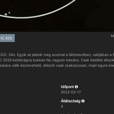
M
IC 435
). 34x: Egyik se jelenik meg azonnal a látómezőben, valójában a B3
C 2024 kettévágva bukkan fel, nagyon halvány. Csak később látszik
k sokára válik észrevehető, először csak szakaszosan, majd egyre k
Időpont
2023-03-17
Átlátszóság
4