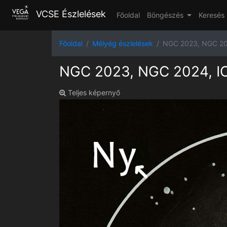
VCSE Észlelések
Főoldal
Böngészés
Keresés
Főoldal
Mélyég észlelések
NGC 2023, NGC 202
NGC 2023, NGC 2024, IC 
Teljes képernyő