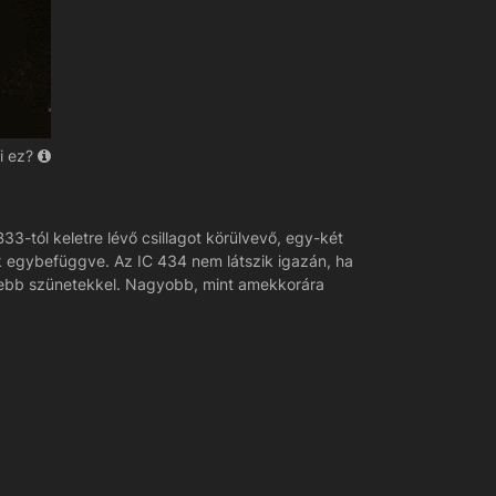
i ez?
3-tól keletre lévő csillagot körülvevő, egy-két
 egybefüggve. Az IC 434 nem látszik igazán, ha
isebb szünetekkel. Nagyobb, mint amekkorára