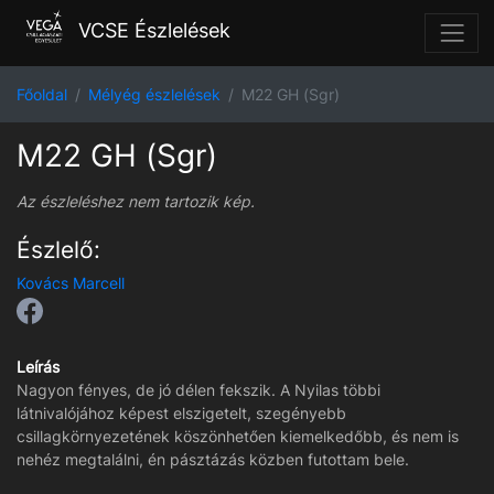
VCSE Észlelések
Főoldal
Mélyég észlelések
M22 GH (Sgr)
M22 GH (Sgr)
Az észleléshez nem tartozik kép.
Észlelő:
Kovács Marcell
Leírás
Nagyon fényes, de jó délen fekszik. A Nyilas többi
látnivalójához képest elszigetelt, szegényebb
csillagkörnyezetének köszönhetően kiemelkedőbb, és nem is
nehéz megtalálni, én pásztázás közben futottam bele.