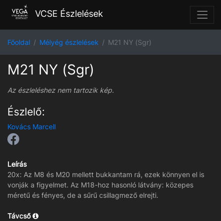
VCSE Észlelések
Főoldal
Mélyég észlelések
M21 NY (Sgr)
M21 NY (Sgr)
Az észleléshez nem tartozik kép.
Észlelő:
Kovács Marcell
Leírás
20x: Az M8 és M20 mellett bukkantam rá, ezek könnyen el is
vonják a figyelmet. Az M18-hoz hasonló látvány: közepes
méretű és fényes, de a sűrű csillagmező elrejti.
Távcső