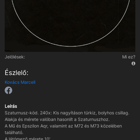
Jelölések:
Mi ez?
Észlelő:
Kovács Marcell
Leírás
Szaturnusz-köd. 240x: Kis nagyításon türkiz, bolyhos csillag.
Alakja és mérete valóban hasonlít a Szaturnuszhoz.
A Mű és Epszilon Aqr, valamint az M72 és M73 közelében
található.
A látómező mérete 10'.