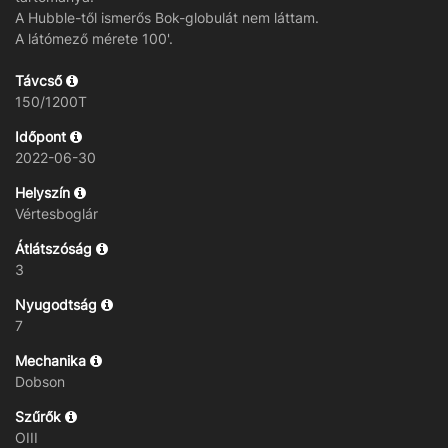
A Hubble-től ismerős Bok-globulát nem láttam.
A látómező mérete 100'.
Távcső
150/1200T
Időpont
2022-06-30
Helyszín
Vértesboglár
Átlátszóság
3
Nyugodtság
7
Mechanika
Dobson
Szűrők
OIII