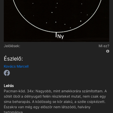
Jelölések:
Mi ez?
Észlelő:
Kovács Marcell
Leírás
Pacman-köd. 34x: Nagyobb, mint amekkorára számítottam. A
sötét öböl a délnyugati felén részleteket mutat, nem csak egy
sima beharapás. A ködösség se kör alakú, a széle csipkézett.
Északra van még egy először nem látszódó, halvány
tartománya.