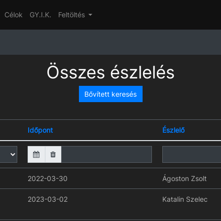
Célok
GY.I.K.
Feltöltés
Összes észlelés
Bővített keresés
Időpont
Észlelő
2022-03-30
Ágoston Zsolt
2023-03-02
Katalin Szelec