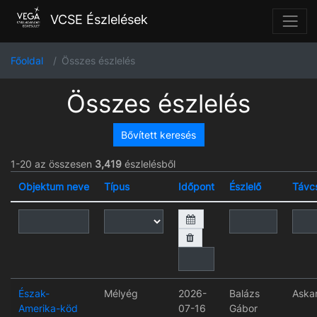
VCSE Észlelések
Főoldal
Összes észlelés
Összes észlelés
Bővített keresés
1-20 az összesen
3,419
észlelésből
Objektum neve
Típus
Időpont
Észlelő
Távc
Észak-
Mélyég
2026-
Balázs
Aska
Amerika-köd
07-16
Gábor