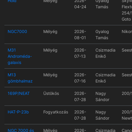
Hold
Mélyég
2026-
Gyalog
SkyW
04-24
Tamás
Flex
254/
Goto
NGC7000
Mélyég
2026-
Gyalog
Niko
08-01
Tamás
M31
Mélyég
2026-
Csizmadia
Sees
Androméda-
07-13
Enikő
galaxis
M13
Mélyég
2026-
Csizmadia
Sees
gömbhalmaz
07-16
Enikő
169P/NEAT
Üstökös
2026-
Nagy
200/
07-28
Sándor
HAT-P-23b
Fogyatkozás
2026-
Nagy
200/
07-28
Sándor
Newt
NGC 7000 és
Mélyég
2026-
Csizmadia
Cano