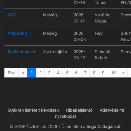
07-16
Tamás
ED A
M27
Mélyég
2026-
Viktória
Sees
07-17
Miguel
NGC6960
Mélyég
2026-
Fery
300/
06-08
Newt
Rövid átmenet
Asztrotájkép
2026-
Schmall
Samy
06-19
Rafael
Previous
Ne
Első
«
1
2
3
4
5
6
7
8
9
10
»
Gyakran ismételt kérdések
Hibabejelentő
Adatvédelmi
nyilatkozat
© VCSE Észlelések 2026 - Üzemelteti a
Vega Csillagászati