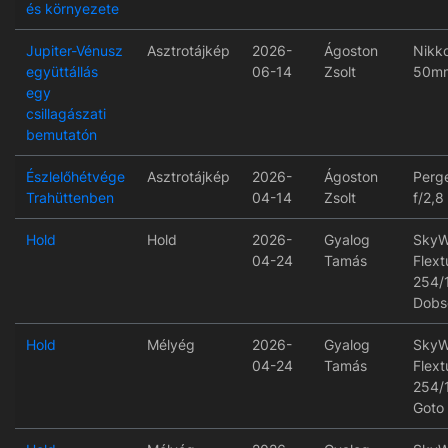
és környezete
Jupiter-Vénusz
Asztrotájkép
2026-
Ágoston
Nikko
együttállás
06-14
Zsolt
50mm
egy
csillagászati
bemutatón
Észlelőhétvége
Asztrotájkép
2026-
Ágoston
Perg
Trahüttenben
04-14
Zsolt
f/2,8
Hold
Hold
2026-
Gyalog
SkyW
04-24
Tamás
Flex
254/
Dobs
Hold
Mélyég
2026-
Gyalog
SkyW
04-24
Tamás
Flex
254/
Goto