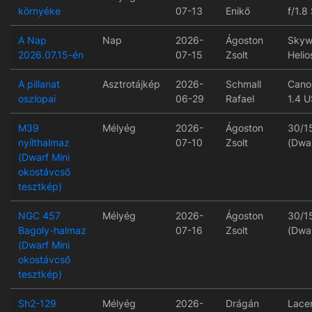
környéke
07-13
Enikő
f/1.8
A Nap
Nap
2026-
Ágoston
Skyw
2026.07.15-én
07-15
Zsolt
Helio
A pillanat
Asztrotájkép
2026-
Schmall
Cano
oszlopai
06-29
Rafael
1.4 
M39
Mélyég
2026-
Ágoston
30/
nyílthalmaz
07-10
Zsolt
(Dwar
(Dwarf Mini
okostávcső
tesztkép)
NGC 457
Mélyég
2026-
Ágoston
30/
Bagoly-halmaz
07-16
Zsolt
(Dwar
(Dwarf Mini
okostávcső
tesztkép)
Sh2-129
Mélyég
2026-
Drágán
Lace