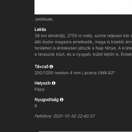
Jelölések:
Leírás
38 km átmérőjű, 2750 m mély, szinte teljesen kör
álló dudor magasra emelkedik, maga is kisebb árny
területen is érdekesen játszik a Nap fénye. A krá
a teraszok közt, és a nyugati, külső lejtőn is. É
Távcső
200/1200 newton 4 mm Lacerta UWA 82°
Helyszín
Pápa
Nyugodtság
6
Feltöltve: 2021-10-30 22:40:37