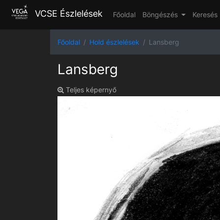
VCSE Észlelések
Főoldal
Böngészés
Keresés
Főoldal
Hold észlelések
Lansberg
Lansberg
Teljes képernyő