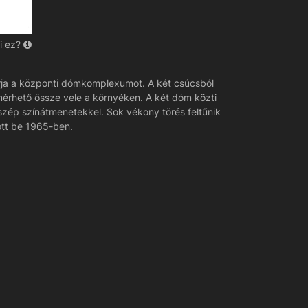
i ez?
árja a központi dómkomplexumot. A két csúcsból
mérhető össze vele a környéken. A két dóm közti
 szép színátmenetekkel. Sok vékony törés feltűnik
ott be 1965-ben.