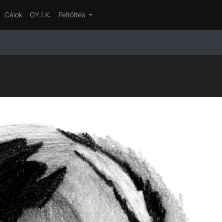
Célok
GY.I.K.
Feltöltés