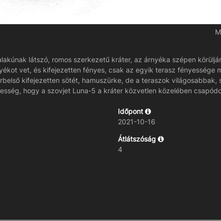
M
 alakúnak látszó, romos szerkezetű kráter, az árnyéka szépen körülj
ékot vet, és kifejezetten fényes, csak az egyik terasz fényessége 
terbelső kifejezetten sötét, hamuszürke, de a teraszok világosabbak,
rdekesség, hogy a szovjet Luna-5 a kráter közvetlen közelében csapód
Időpont
2021-10-16
Átlátszóság
4