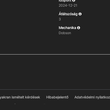
Időpont
2024-12-21
Átlátszóság
3
Mechanika
Dobson
yakran ismételt kérdések
Hibabejelentő
Adatvédelmi nyilatkoz
© VCSE Észlelések 2026 - Üzemelteti a
Vega Csillagászati Egyesüle