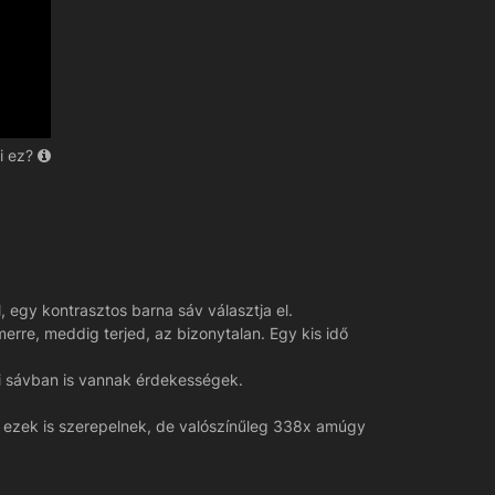
i ez?
, egy kontrasztos barna sáv választja el.
erre, meddig terjed, az bizonytalan. Egy kis idő
li sávban is vannak érdekességek.
n ezek is szerepelnek, de valószínűleg 338x amúgy