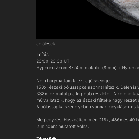
Jelölések:
Leírás
23:00-23:33 UT
Hyperion Zoom 8-24 mm okulár (8 mm) + Hyperion
Nem hagyhattam ki ezt a jó seeinget.
150x: északi pólussapka azonnal látszik. Délen is 
338x: ez mutatja a legtöbb részletet. A korong kö
múlva látszik, hogy az északi félteke nagy részét 
A pólussapka szegélyében vannak kinyúlások és ki
Megjegyzés: Használtam még 218x, 436x és 491x na
is mindent mutatott volna.