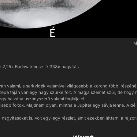
M
 2,25x Barlow-lencse -> 338x nagyítás
van valami, a sarkvidék valamivel világosabb a korong többi részénél
zepe táján van egy nagy szürke folt. A magja szemet szúr, de hogy m
egy halvány uszonyszerű valami foglalja el.
sebb foltok. Majdnem olyan, mintha a Jupiter egy sávja lenne. A dé
gyításokat is. Volt egy-egy részlet, amit ezekben láttam, a rajzo