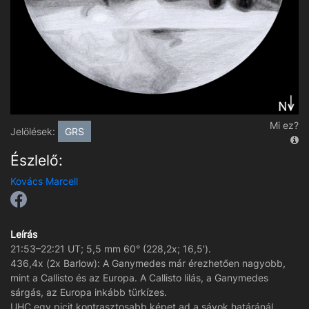
Mi ez?
Jelölések:
GRS
Észlelő:
Kovács Marcell
Leírás
21:53–22:21 UT; 5,5 mm 60° (228,2x; 16,5').
436,4x (2x Barlow): A Ganymedes már érezhetően nagyobb,
mint a Callisto és az Europa. A Callisto lilás, a Ganymedes
sárgás, az Europa inkább türkízes.
UHC egy picit kontrasztosabb képet ad a sávok határánál,