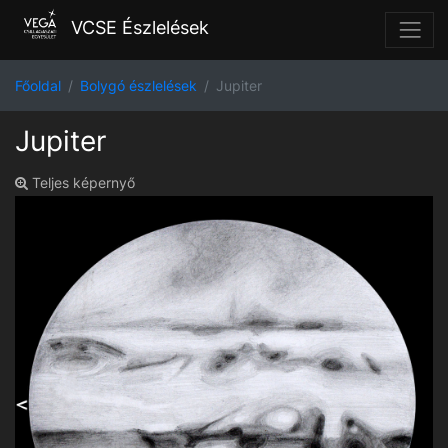
VCSE Észlelések
Főoldal
Bolygó észlelések
Jupiter
Jupiter
Teljes képernyő