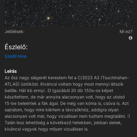
Jelölések:
Mi ez?
Észlelő:
Szeitli Imre
Leírás
Az ősz nagy slágerét kerestem fel a C/2023 A3 (Tsuchinshan-
ATLAS) üstököst. Kiváncsi voltam hogy most mennyi látszik
belőle. Hát kb ennyi. :D Igazából 20 db 150s-os képet
készítettem, de már annyira alacsonyan volt, hogy az utolsó
15-be beleértek a fák ágai. De még van kóma is, csóva is. Azt
sajnálom, hogy mire kiértem a távcsőkhöz, addigra olyan
alacsonyan volt már, hogy vizuálisan nem tudtam megtalálni. :(
Talán lesz lehetőség a következő hetekben, jobban sietek,
kíváncsi vagyok hogy milyen vizuálisan is.