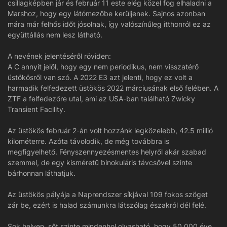
csillagképben jár és február 11 este elég közel fog elhaladni a
Marshoz, hogy egy látómezőbe kerüljenek. Sajnos azonban
mára már felhős időt jósolnak, így valószínűleg itthonról ez az
együttállás nem lesz látható.
A nevének jelentéséről röviden:
A C annyit jelöl, hogy egy nem periodikus, nem visszatérő
üstökösről van szó. A 2022 E3 azt jelenti, hogy ez volt a
harmadik felfedezett üstökös 2022 márciusának első felében. A
ZTF a felfedezőre utal, ami az USA-ban található Zwicky
Transient Facility.
Az üstökös február 2-án volt hozzánk legközelebb, 42.5 millió
kilométerre. Azóta távolodik, de még továbbra is
megfigyelhető. Fényszennyezésmentes helyről akár szabad
szemmel, de egy kisméretű binokuláris távcsővel szinte
bárhonnan láthatjuk.
Az üstökös pályája a Naprendszer síkjával 109 fokos szöget
zár be, ezért is halad számunkra látszólag északról dél felé.
Sok helyen, sőt szinte mindenhol olvasható, hogy 50.000 éve