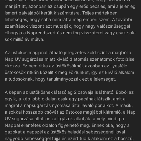
már járt itt, azonban ez csupán egy erős becslés, ami a jelenleg
ismert pályájából került kiszámításra. Teljes mértékben
lehetséges, hogy soha nem látta még emberi szem. A további
számítások viszont azt mutatják, hogy nagy valószínűséggel
elhagyja a Naprendszert és nem fog visszatérni vagy csak sok-
sok millió év múlva.
Az üstökös magjánál látható jellegzetes zöld színt a magból a
Nap UV sugárzása miatt kiváló diatómás szénatomok fotolízise
okozza. Ez nem ritka az üstökösöknél, azonban az ilyesféle
üstökösök ritkán közelítik meg Földünket, így ez kiváló alkalom
a tudósoknak, hogy tanulmányozzák ezt a jelenséget.
A képen az üstökösnek látszólag 2 csóvája is látható. Ebből az
egyik, a kép jobb oldalán csak egy pacának látszik, amit a
magról a napsugárzás nyomása által leváló por alkot. A másik,
a sokkal hosszabb csóvát az üstökös magjából kiáramló, a Nap
UV sugárzása által ionizált gázok alkotják, amely mindig a
Nappal ellentétes oldalon figyelhető meg. Ennek oka, hogy a
gázokat a napszél az üstökös haladási sebességénél jóval
nagyobb sebességgel fújja és ezért tud kialakulni ez a hosszú,