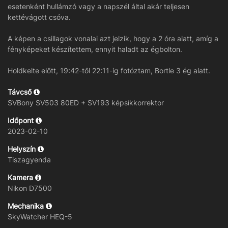
esetenként hullámzó vagy a napszél által akár teljesen
kettévágott csóva.
A képen a csillagok vonalai azt jelzik, hogy a 2 óra alatt, amíg a
fényképeket készítettem, ennyit haladt az égbolton.
Holdkelte előtt, 19:42-től 22:11-ig fotóztam, Bortle 3 ég alatt.
Távcső
SVBony SV503 80ED + SV193 képsíkkorrektor
Időpont
2023-02-10
Helyszín
Tiszagyenda
Kamera
Nikon D7500
Mechanika
SkyWatcher HEQ-5