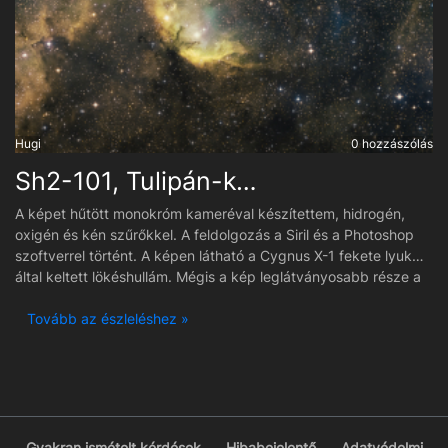
Hugi
0 hozzászólás
Sh2-101, Tulipán-köd
A képet hűtött monokróm kameréval készítettem, hidrogén,
oxigén és kén szűrőkkel. A feldolgozás a Siril és a Photoshop
szoftverrel történt. A képen látható a Cygnus X-1 fekete lyuk
által keltett lökéshullám. Mégis a kép leglátványosabb része a
tulipánra hasonlító emissziós köd.
Tovább az észleléshez »
Gyakran ismételt kérdések
Hibabejelentő
Adatvédelmi