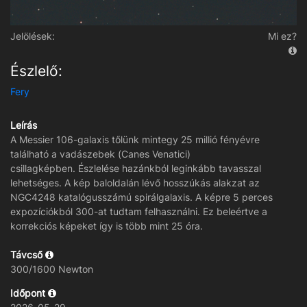
Jelölések:
Mi ez?
Észlelő:
Fery
Leírás
A Messier 106-galaxis tőlünk mintegy 25 millió fényévre
található a vadászebek (Canes Venatici)
csillagképben. Észlelése hazánkból leginkább tavasszal
lehetséges. A kép baloldalán lévő hosszúkás alakzat az
NGC4248 katalógusszámú spirálgalaxis. A képre 5 perces
expozíciókból 300-at tudtam felhasználni. Ez beleértve a
korrekciós képeket így is több mint 25 óra.
Távcső
300/1600 Newton
Időpont