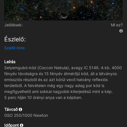
Jelölések:
Mi ez?
Észlelő:
Szeitli Imre
Leírás
Selyemgubó-köd (Coccon Nebula), avagy IC 5146. A kb. 4000
fényév távolságra és 15 fényév átmérőjű köd, áll a látványos
emissziós részből és az azt körül vevő halvány reflexiós
területből. A felvételen még egy nagy adag por köd is
megfigyelhető ami sokkal nagyobb kiterjedésű mint a kép.
5 perc híján 10 órányi anya van a képben.
Távcső
GSO 250/1000 Newton
Időpont