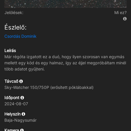
Jelölések:
Mi ez?
Észlelő:
Csordás Dominik
Leírás
Már régóta izgatott ez a duó, hogy ilyen szorosan van egymás
mellett egy köd és egy halmaz, így az éjjel megpróbáltam minél
több adatot gyűjteni.
Távcső
Sky-Watcher 150/750P (erősített póklábakkal)
Időpont
2024-08-07
Helyszín
Baja-Nagysumár
Kamera