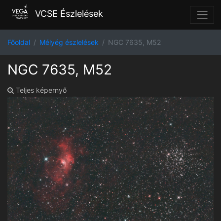
VCSE Észlelések
Főoldal
Mélyég észlelések
NGC 7635, M52
NGC 7635, M52
Teljes képernyő