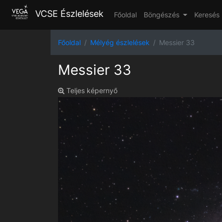
VCSE Észlelések
Főoldal
Böngészés
Keresés
Főoldal
Mélyég észlelések
Messier 33
Messier 33
Teljes képernyő