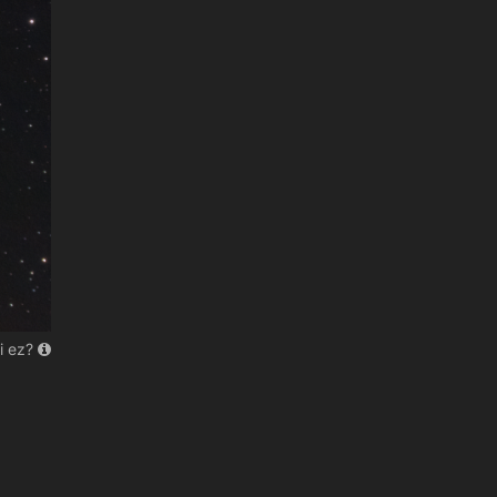
i ez?