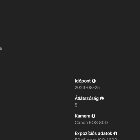
a
Időpont
2023-08-25
Átlátszóság
5
Kamera
Canon EOS 80D
Expozíciós adatok
50x5 perc ISO 1600