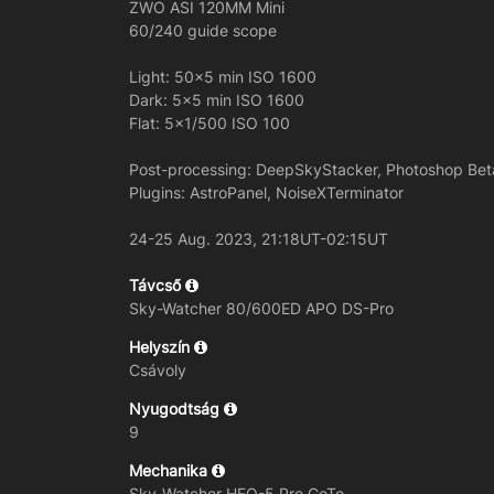
ZWO ASI 120MM Mini
60/240 guide scope
Light: 50x5 min ISO 1600
Dark: 5x5 min ISO 1600
Flat: 5x1/500 ISO 100
Post-processing: DeepSkyStacker, Photoshop Bet
Plugins: AstroPanel, NoiseXTerminator
24-25 Aug. 2023, 21:18UT-02:15UT
Távcső
Sky-Watcher 80/600ED APO DS-Pro
Helyszín
Csávoly
Nyugodtság
9
Mechanika
Sky-Watcher HEQ-5 Pro GoTo