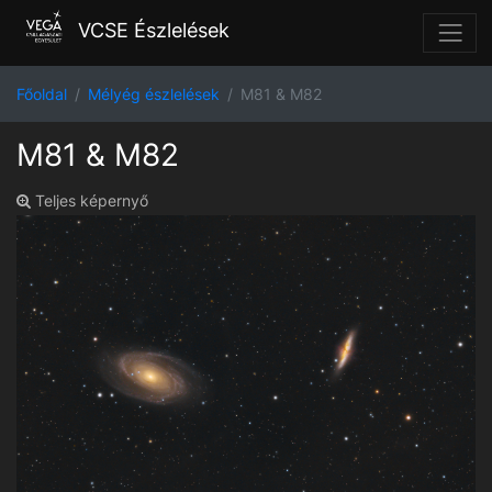
VCSE Észlelések
Főoldal
Mélyég észlelések
M81 & M82
M81 & M82
Teljes képernyő