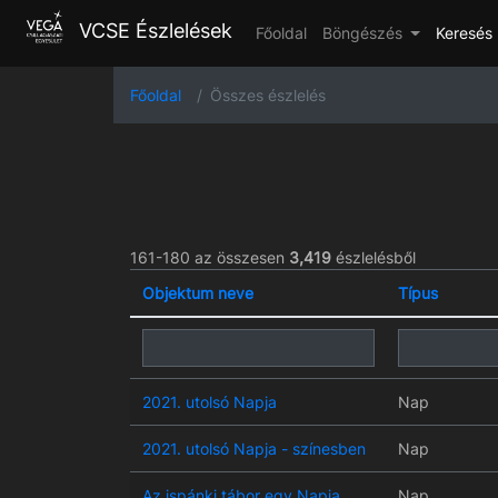
VCSE Észlelések
Főoldal
Böngészés
Keresés
Főoldal
Összes észlelés
161-180 az összesen
3,419
észlelésből
Objektum neve
Típus
2021. utolsó Napja
Nap
2021. utolsó Napja - színesben
Nap
Az ispánki tábor egy Napja
Nap