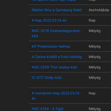
Állatövi fény a Gamsberg felett
Asztrotájkép
A Nap 2022.03.14-én
Nap
NGC 3576 Szabadságszobor-
Mélyég
köd
M7 Ptolemaiosz-halmaz
Mélyég
A Carina-ködtől a Futó csirkéig
Mélyég
NGC 2359 Thor sisakja-köd
Mélyég
IC 2177 Sirály-köd
Mélyég
A monokróm Nap 2022.03.14-
Nap
én
NGC 6744 - A Tejút
Mélyég