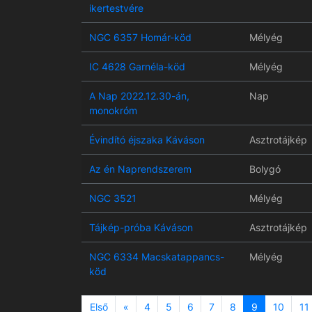
ikertestvére
NGC 6357 Homár-köd
Mélyég
IC 4628 Garnéla-köd
Mélyég
A Nap 2022.12.30-án,
Nap
monokróm
Évindító éjszaka Káváson
Asztrotájkép
Az én Naprendszerem
Bolygó
NGC 3521
Mélyég
Tájkép-próba Káváson
Asztrotájkép
NGC 6334 Macskatappancs-
Mélyég
köd
Previous
Első
«
4
5
6
7
8
9
10
11