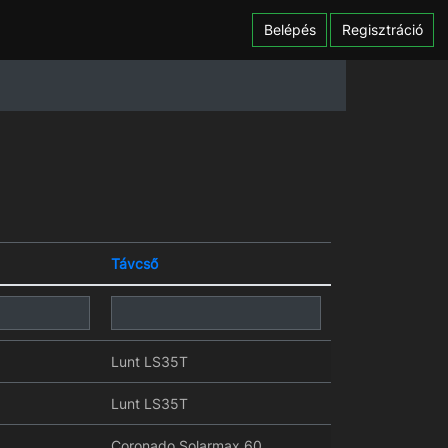
Belépés
Regisztráció
Távcső
Lunt LS35T
Lunt LS35T
Coronado Solarmax 60