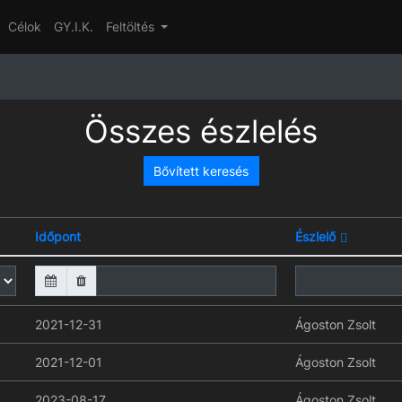
Célok
GY.I.K.
Feltöltés
Összes észlelés
Bővített keresés
Időpont
Észlelő
2021-12-31
Ágoston Zsolt
2021-12-01
Ágoston Zsolt
2023-08-17
Ágoston Zsolt