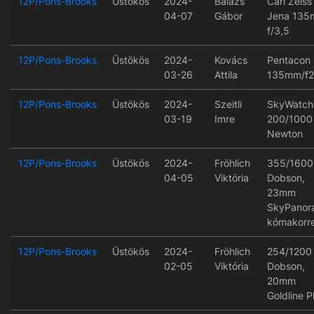
12P/Pons-Brooks
Üstökös
2024-
Balázs
Carl Zeiss
04-07
Gábor
Jena 13
f/3,5
12P/Pons-Brooks
Üstökös
2024-
Kovács
Pentacon
03-26
Attila
135mm/f2
12P/Pons-Brooks
Üstökös
2024-
Szeitli
SkyWatch
03-19
Imre
200/1000
Newton
12P/Pons-Brooks
Üstökös
2024-
Fröhlich
355/1600
04-05
Viktória
Dobson,
23mm
SkyPanor
kómakorre
12P/Pons-Brooks
Üstökös
2024-
Fröhlich
254/1200
02-05
Viktória
Dobson,
20mm
Goldline P