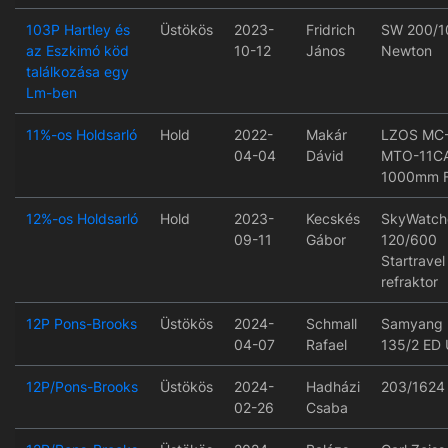
103P Hartley és
Üstökös
2023-
Fridrich
SW 200/1
az Eszkimó köd
10-12
János
Newton
találkozása egy
Lm-ben
11%-os Holdsarló
Hold
2022-
Makár
LZOS MC
04-04
Dávid
MTO-11C
1000mm F
12%-os Holdsarló
Hold
2023-
Kecskés
SkyWatch
09-11
Gábor
120/600
Startravel
refraktor
12P Pons-Brooks
Üstökös
2024-
Schmall
Samyang
04-07
Rafael
135/2 ED
12P/Pons-Brooks
Üstökös
2024-
Hadházi
203/1624
02-26
Csaba