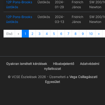
12P Pons-Brooks
Üstökös
2024-
Fridrich
SW 200/1
üstökös
01-29
János
Newton
12P Pons-Brooks
Üstökös
2024-
Fridrich
SW 200/1
üstökös
03-13
János
Newton
Previous
Ne
Első
«
1
2
3
4
5
6
7
8
9
10
»
Gyakran ismételt kérdések
Hibabejelentő
Adatvédelmi
nyilatkozat
© VCSE Észlelések 2026 - Üzemelteti a
Vega Csillagászati
Egyesület