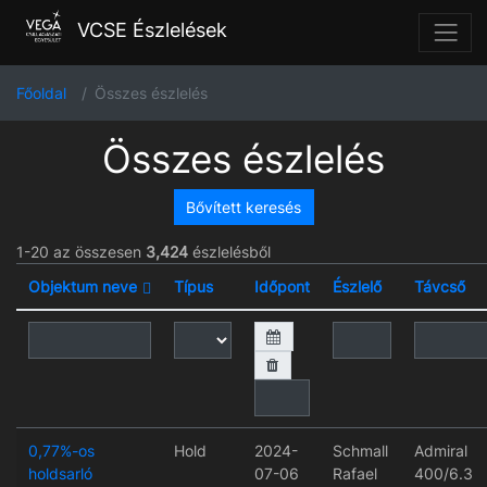
VCSE Észlelések
Főoldal
Összes észlelés
Összes észlelés
Bővített keresés
1-20 az összesen
3,424
észlelésből
Objektum neve
Típus
Időpont
Észlelő
Távcső
0,77%-os
Hold
2024-
Schmall
Admiral
holdsarló
07-06
Rafael
400/6.3