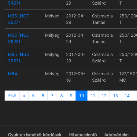
5457)
29
Szilárd
T
M66 (NGC
Mélyég
2012-04-
Csizmadia
250/120
3627)
29
Tamás
T
M65 (NGC
Mélyég
2012-04-
Csizmadia
250/120
3623)
29
Tamás
T
M65 (NGC
Mélyég
2012-04-
Csizmadia
250/120
3623)
29
Szilárd
T
M64
Mélyég
2012-05-
Csizmadia
127/150
18
Szilárd
MC
Previous
Első
«
5
6
7
8
9
10
11
12
13
14
Gyakran ismételt kérdések
Hibabejelentő
Adatvédelmi