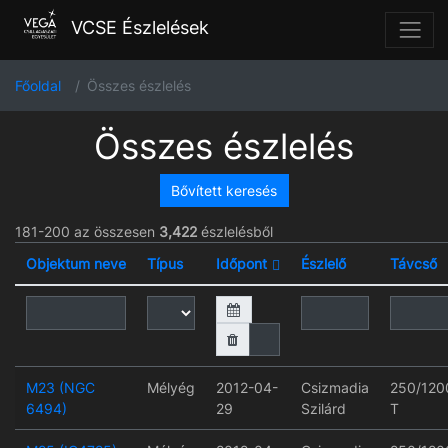
VCSE Észlelések
Főoldal
Összes észlelés
Összes észlelés
Bővített keresés
181-200 az összesen
3,422
észlelésből
Objektum neve
Típus
Időpont
Észlelő
Távcső
M23 (NGC
Mélyég
2012-04-
Csizmadia
250/120
6494)
29
Szilárd
T