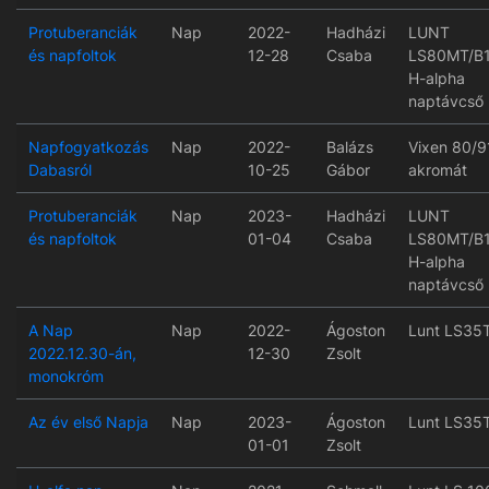
Protuberanciák
Nap
2022-
Hadházi
LUNT
és napfoltok
12-28
Csaba
LS80MT/B
H-alpha
naptávcső
Napfogyatkozás
Nap
2022-
Balázs
Vixen 80/9
Dabasról
10-25
Gábor
akromát
Protuberanciák
Nap
2023-
Hadházi
LUNT
és napfoltok
01-04
Csaba
LS80MT/B
H-alpha
naptávcső
A Nap
Nap
2022-
Ágoston
Lunt LS35
2022.12.30-án,
12-30
Zsolt
monokróm
Az év első Napja
Nap
2023-
Ágoston
Lunt LS35
01-01
Zsolt