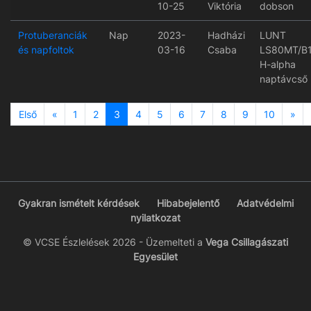
10-25
Viktória
dobson
Protuberanciák
Nap
2023-
Hadházi
LUNT
és napfoltok
03-16
Csaba
LS80MT/B
H-alpha
naptávcső
Previous
Ne
Első
«
1
2
3
4
5
6
7
8
9
10
»
Gyakran ismételt kérdések
Hibabejelentő
Adatvédelmi
nyilatkozat
© VCSE Észlelések 2026 - Üzemelteti a
Vega Csillagászati
Egyesület