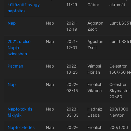
költözött? avagy
11-29
Gábor
akromát
napfoltok
Nap
Nap
2021-
Ágoston
Lunt LS35
12-19
Zsolt
2021. utolsó
Nap
2021-
Ágoston
Lunt LS35
Napja -
12-01
Zsolt
színesben
Pacman
Nap
2022-
Vámosi
Celestron
10-25
Flórián
150/750 N
Nap
Nap
2022-
Fröhlich
Celestron
08-15
Viktória
Skymaster
20x80
Napfoltok és
Nap
2023-
Hadházi
200/1000
fáklyák
03-03
Csaba
Newton
Napfolt-fedés
Nap
2022-
Fröhlich
200/1200