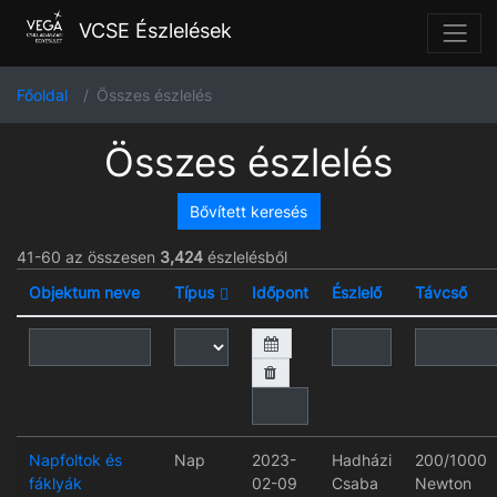
VCSE Észlelések
Főoldal
Összes észlelés
Összes észlelés
Bővített keresés
41-60 az összesen
3,424
észlelésből
Objektum neve
Típus
Időpont
Észlelő
Távcső
Napfoltok és
Nap
2023-
Hadházi
200/1000
fáklyák
02-09
Csaba
Newton