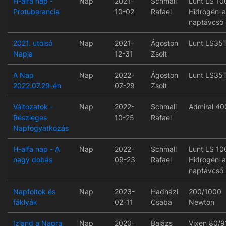
H-alfa nap -
Nap
2021-
Schmall
Lunt LS 10
Protuberancia
10-02
Rafael
Hidrogén-a
naptávcső
2021. utolsó
Nap
2021-
Ágoston
Lunt LS35
Napja
12-31
Zsolt
A Nap
Nap
2022-
Ágoston
Lunt LS35
2022.07.29-én
07-29
Zsolt
Változatok -
Nap
2022-
Schmall
Admiral 40
Részleges
10-25
Rafael
Napfogyatkozás
H-alfa nap - A
Nap
2022-
Schmall
Lunt LS 10
nagy dobás
09-23
Rafael
Hidrogén-a
naptávcső
Napfoltok és
Nap
2023-
Hadházi
200/1000
fáklyák
02-11
Csaba
Newton
Izland a Napra
Nap
2020-
Balázs
Vixen 80/9