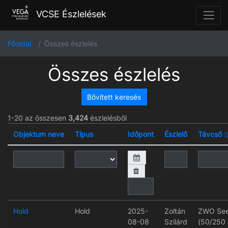
VCSE Észlelések
Főoldal
Összes észlelés
Összes észlelés
Bővített keresés
1-20 az összesen
3,424
észlelésből
Objektum neve
Típus
Időpont
Észlelő
Távcső
Hold
Hold
2025-
Zoltán
ZWO See
08-08
Szilárd
(50/250