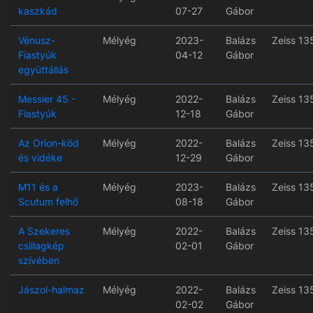
kaszkád
07-27
Gábor
Vénusz-
Mélyég
2023-
Balázs
Zeiss 13
Fiastyúk
04-12
Gábor
együttállás
Messier 45 -
Mélyég
2022-
Balázs
Zeiss 13
Fiastyúk
12-18
Gábor
Az Orion-köd
Mélyég
2022-
Balázs
Zeiss 13
és vidéke
12-29
Gábor
M11 és a
Mélyég
2023-
Balázs
Zeiss 13
Scutum felhő
08-18
Gábor
A Szekeres
Mélyég
2022-
Balázs
Zeiss 13
csillagkép
02-01
Gábor
szívében
Jászol-halmaz
Mélyég
2022-
Balázs
Zeiss 13
02-02
Gábor