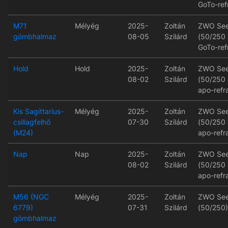
GoTo-ref
M71
Mélyég
2025-
Zoltán
ZWO See
gömbhalmaz
08-05
Szilárd
(50/250
GoTo-ref
Hold
Hold
2025-
Zoltán
ZWO See
08-02
Szilárd
(50/250
apo-refr
Kis Sagittarius-
Mélyég
2025-
Zoltán
ZWO See
csillagfelhő
07-30
Szilárd
(50/250
(M24)
apo-refr
Nap
Nap
2025-
Zoltán
ZWO See
08-02
Szilárd
(50/250
apo-refr
M56 (NGC
Mélyég
2025-
Zoltán
ZWO See
6779)
07-31
Szilárd
(50/250)
gömbhalmaz