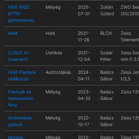
M56 (NGC
Mélyég
2025-
Zoltán
ZWO See
6779)
07-31
Szilárd
(50/250)
gömbhalmaz
Hold
Hold
2021-
BLCH
Zeiss
11-28
Telement
C/2021 A1
Üstökös
2021-
Szalai
Zeiss So
(Leonard)
12-04
Péter
mm f/ 2.
Hold-Fiastyúk
Asztrotájkép
2024-
Balázs
Zeiss J
találkozás
04-11
Gábor
f/3,5
Fiastyúk és
Mélyég
2023-
Balázs
Zeiss 13
hamuszürke
04-22
Gábor
fény
Androméda
Mélyég
2022-
Balázs
Zeiss 13
galaxis
10-17
Gábor
Kemble-
Mélyég
2022-
Balázs
Zeiss 13