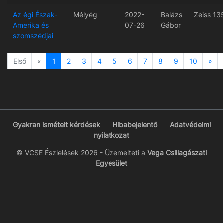
Az égi Észak-
Mélyég
2022-
Balázs
Zeiss 13
Amerika és
07-26
Gábor
szomszédjai
Previous
Ne
Első
«
1
2
3
4
5
6
7
8
9
10
»
Gyakran ismételt kérdések
Hibabejelentő
Adatvédelmi
nyilatkozat
© VCSE Észlelések 2026 - Üzemelteti a
Vega Csillagászati
Egyesület