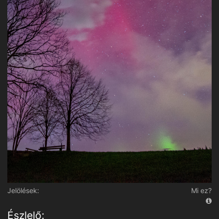
Jelölések:
Mi ez?
Észlelő: