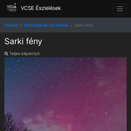
VCSE Észlelések
Főoldal
Asztrotájkép észlelések
Sarki fény
Sarki fény
Teljes képernyő