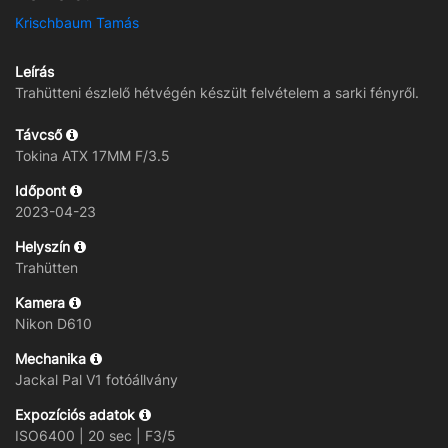
Krischbaum Tamás
Leírás
Trahütteni észlelő hétvégén készült felvételem a sarki fényről.
Távcső
Tokina ATX 17MM F/3.5
Időpont
2023-04-23
Helyszín
Trahütten
Kamera
Nikon D610
Mechanika
Jackal Pal V1 fotóállvány
Expozíciós adatok
ISO6400 | 20 sec | F3/5